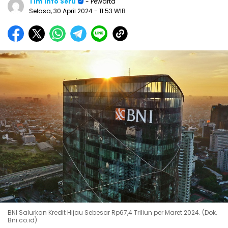
Tim Info Seru
- Pewarta
Selasa, 30 April 2024
- 11:53 WIB
BNI Salurkan Kredit Hijau Sebesar Rp67,4 Triliun per Maret 2024. (Dok.
Bni.co.id)