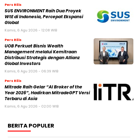
Pers Rilis
SUS ENVIRONMENT Raih Dua Proyek
WtE di Indonesia, Percepat Ekspansi
Global
Kamis, 6 Agu 2026 - 12:08 WIB
Pers Rilis
UOB Perkuat Bisnis Wealth
Management melalui Kemitraan
Distribusi Strategis dengan Allianz
Global Investors
Kamis, 6 Agu 2026 - 06:39 WIB
Pers Rilis
Mitrade Raih Gelar “AI Broker of the
Year 2026”, Hadirkan MitradeGPT Versi
Terbaru di Asia
Kamis, 6 Agu 2026 - 02:00 WIB
BERITA POPULER