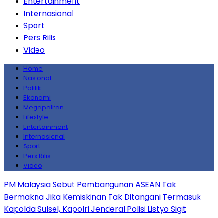
Entertainment
Internasional
Sport
Pers Rilis
Video
Home
Nasional
Politik
Ekonomi
Megapolitan
Lifestyle
Entertainment
Internasional
Sport
Pers Rilis
Video
PM Malaysia Sebut Pembangunan ASEAN Tak
Bermakna Jika Kemiskinan Tak Ditangani
Termasuk
Kapolda Sulsel, Kapolri Jenderal Polisi Listyo Sigit