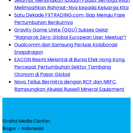
Selamat Menunaikan Ibadah Puasa, Semoga Allah
Melimpahkan Rahmat-Nya kepada Keluarga Kita
Satu Dekade FXTRADING.com, Siap Menuju Fase
Pertumbuhan Berikutnya
Gravity Game Unite (GGU) Sukses Gelar
“Ragnarok Zero: Global European User Meetup”!
Qualcomm dan Samsung Perluas Kolaborasi
Snapdragon
EACON Resmi Melantai di Bursa Efek Hong Kong,
Percepat Pertumbuhan Sektor Tambang
Otonom di Pasar Global
Novo Tellus Bermitra dengan RCF dan NRFC,
Rampungkan Akuisisi Russell Mineral Equipment
Graha Media Center,
Bogor - Indonesia