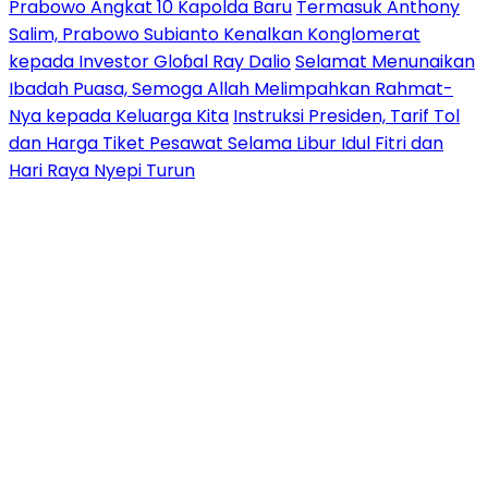
Prabowo Angkat 10 Kapolda Baru
Termasuk Anthony
Salim, Prabowo Subianto Kenalkan Konglomerat
kepada Investor Gloɓal Ray Dalio
Selamat Menunaikan
Ibadah Puasa, Semoga Allah Melimpahkan Rahmat-
Nya kepada Keluarga Kita
Instruksi Presiden, Tarif Tol
dan Harga Tiket Pesawat Selama Libur Idul Fitri dan
Hari Raya Nyepi Turun