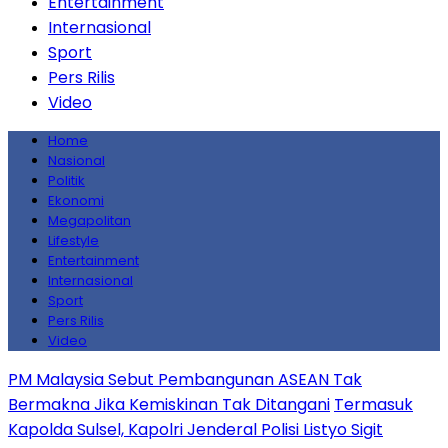
Entertainment
Internasional
Sport
Pers Rilis
Video
Home
Nasional
Politik
Ekonomi
Megapolitan
Lifestyle
Entertainment
Internasional
Sport
Pers Rilis
Video
PM Malaysia Sebut Pembangunan ASEAN Tak
Bermakna Jika Kemiskinan Tak Ditangani
Termasuk
Kapolda Sulsel, Kapolri Jenderal Polisi Listyo Sigit