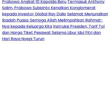
Prabowo Angkat 10 Kapolda Baru
Termasuk Anthony
Salim, Prabowo Subianto Kenalkan Konglomerat
kepada Investor Gloɓal Ray Dalio
Selamat Menunaikan
Ibadah Puasa, Semoga Allah Melimpahkan Rahmat-
Nya kepada Keluarga Kita
Instruksi Presiden, Tarif Tol
dan Harga Tiket Pesawat Selama Libur Idul Fitri dan
Hari Raya Nyepi Turun