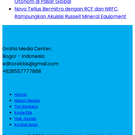
Otonom di Pasar Global
Novo Tellus Bermitra dengan RCF dan NRFC,
Rampungkan Akuisisi Russell Mineral Equipment
Graha Media Center,
Bogor - Indonesia
editorekbis@gmail.com
+628557777888
Home
Histori Media
Tim Redaksi
Kode Etik
Hak Jawab
Kontak Iklan