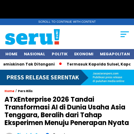
SCROLL TO CONTINUE WITH CONTENT
HOME
NASIONAL
POLITIK
EKONOMI
MEGAPOLITAN
skinan Tak Ditangani
Termasuk Kapolda Sulsel, Kapolri Jend
/
Home
Pers Rilis
ATxEnterprise 2026 Tandai
Transformasi AI di Dunia Usaha Asia
Tenggara, Beralih dari Tahap
Eksperimen Menuju Penerapan Nyata