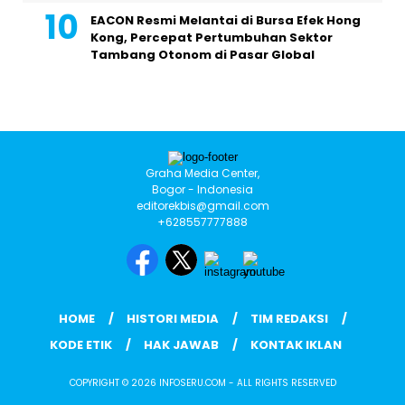
EACON Resmi Melantai di Bursa Efek Hong
Kong, Percepat Pertumbuhan Sektor
Tambang Otonom di Pasar Global
Graha Media Center,
Bogor - Indonesia
editorekbis@gmail.com
+628557777888
HOME
HISTORI MEDIA
TIM REDAKSI
KODE ETIK
HAK JAWAB
KONTAK IKLAN
COPYRIGHT © 2026 INFOSERU.COM - ALL RIGHTS RESERVED