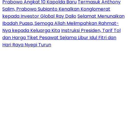
Prabowo Angkat 10 Kapolda Baru
Termasuk Anthony
Salim, Prabowo Subianto Kenalkan Konglomerat
kepada Investor Gloɓal Ray Dalio
Selamat Menunaikan
Ibadah Puasa, Semoga Allah Melimpahkan Rahmat-
Nya kepada Keluarga Kita
Instruksi Presiden, Tarif Tol
dan Harga Tiket Pesawat Selama Libur Idul Fitri dan
Hari Raya Nyepi Turun