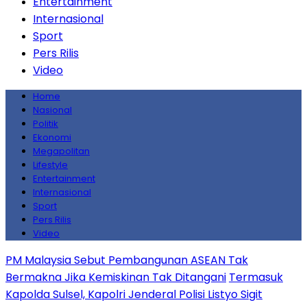
Entertainment
Internasional
Sport
Pers Rilis
Video
Home
Nasional
Politik
Ekonomi
Megapolitan
Lifestyle
Entertainment
Internasional
Sport
Pers Rilis
Video
PM Malaysia Sebut Pembangunan ASEAN Tak
Bermakna Jika Kemiskinan Tak Ditangani
Termasuk
Kapolda Sulsel, Kapolri Jenderal Polisi Listyo Sigit