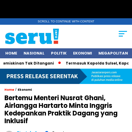
SCROLL TO CONTINUE WITH CONTENT
HOME
NASIONAL
POLITIK
EKONOMI
MEGAPOLITAN
skinan Tak Ditangani
Termasuk Kapolda Sulsel, Kapolri Jen
/
Home
Ekonomi
Bertemu Menteri Nusrat Ghani,
Airlangga Hartarto Minta Inggris
Kedepankan Praktik Dagang yang
Inklusif