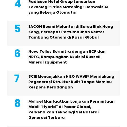
Radisson Hotel Group Luncurkan
Teknologi “Price Matching” Berbasis AI
yang Bekerja Otomatis
EACON Resmi Melantai di Bursa Efek Hong
Kong, Percepat Pertumbuhan Sektor
Tambang Otonom di Pasar Global
Novo Tellus Bermitra dengan RCF dan
NRFC, Rampungkan Akuisisi Russell
Mineral Equipment
SCIE Menunjukkan HILO WAVE® Mendukung
Regenerasi Struktur Kulit Tanpa Memicu
Respons Peradangan
Molicel Manfaatkan Lonjakan Permintaan
Mobil “Hybrid” di Pasar Global,
Perkenalkan Teknologi Sel Baterai
Generasi Terbaru