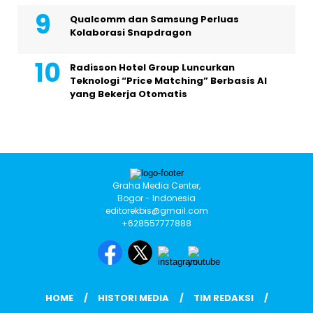
Qualcomm dan Samsung Perluas
Kolaborasi Snapdragon
Radisson Hotel Group Luncurkan
Teknologi “Price Matching” Berbasis AI
yang Bekerja Otomatis
Graha Media Center,
Bogor - Indonesia
editorekbis@gmail.com
+628557777888
HOME
HISTORI MEDIA
TIM REDAKSI