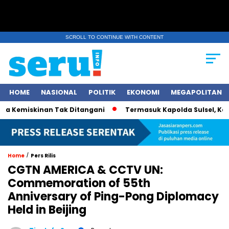
SCROLL TO CONTINUE WITH CONTENT
HOME
NASIONAL
POLITIK
EKONOMI
MEGAPOLITAN
 Kemiskinan Tak Ditangani
Termasuk Kapolda Sulsel, Kapolri
/
Home
Pers Rilis
CGTN AMERICA & CCTV UN:
Commemoration of 55th
Anniversary of Ping-Pong Diplomacy
Held in Beijing