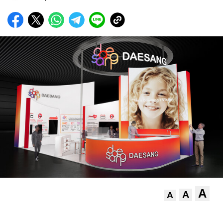
A
A
A