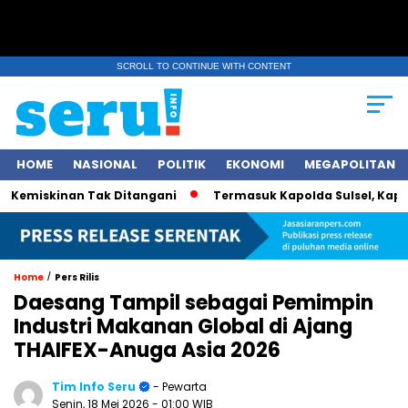
SCROLL TO CONTINUE WITH CONTENT
HOME
NASIONAL
POLITIK
EKONOMI
MEGAPOLITAN
miskinan Tak Ditangani
Termasuk Kapolda Sulsel, Kapolri J
/
Home
Pers Rilis
Daesang Tampil sebagai Pemimpin
Industri Makanan Global di Ajang
THAIFEX-Anuga Asia 2026
Tim Info Seru
- Pewarta
Senin, 18 Mei 2026
- 01:00 WIB