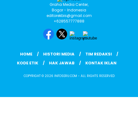
Graha Media Center,
Bogor - Indonesia
editorekbis@gmail.com
+628557777888
HOME
HISTORI MEDIA
TIM REDAKSI
KODE ETIK
HAK JAWAB
KONTAK IKLAN
COPYRIGHT © 2026 INFOSERU.COM - ALL RIGHTS RESERVED