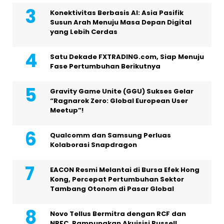
Konektivitas Berbasis AI: Asia Pasifik
Susun Arah Menuju Masa Depan Digital
yang Lebih Cerdas
Satu Dekade FXTRADING.com, Siap Menuju
Fase Pertumbuhan Berikutnya
Gravity Game Unite (GGU) Sukses Gelar
“Ragnarok Zero: Global European User
Meetup”!
Qualcomm dan Samsung Perluas
Kolaborasi Snapdragon
EACON Resmi Melantai di Bursa Efek Hong
Kong, Percepat Pertumbuhan Sektor
Tambang Otonom di Pasar Global
Novo Tellus Bermitra dengan RCF dan
NRFC, Rampungkan Akuisisi Russell