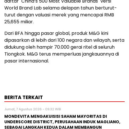
daftar "China’s 500 Most Valuable Brands" versi
World Brand Lab selama delapan tahun berturut-
turut dengan valuasi merek yang mencapai RMB
25,655 miliar.
Dari BFA hingga pasar global, produk M&G kini
dipasarkan di lebih dari 100 negara dan wilayah, serta
didukung oleh hampir 70.000 gerai ritel di seluruh
Tiongkok. M&G terus memperluas jangkauannya di
pasar internasional.
BERITA TERKAIT
Jumat, 7 Agustus 2026 - 09:32 WIB
MONDEVITA MENGAKUISISI SAHAM MAYORITAS DI
UNDERSCORE DISTRICT, PERUSAHAAN INDUK MAGLIANO,
SEBAGAI LANGKAH KEDUA DALAM MEMBANGUN