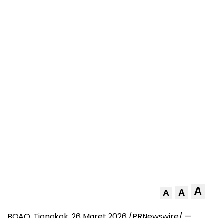
A
A
A
BOAO, Tiongkok, 26 Maret 2026 /PRNewswire/ —