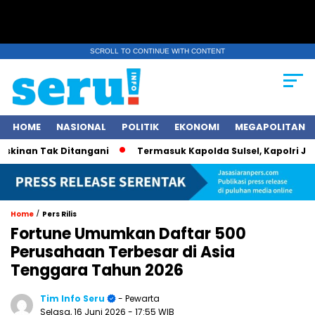
SCROLL TO CONTINUE WITH CONTENT
HOME
NASIONAL
POLITIK
EKONOMI
MEGAPOLITAN
n Tak Ditangani
Termasuk Kapolda Sulsel, Kapolri Jenderal 
/
Home
Pers Rilis
Fortune Umumkan Daftar 500
Perusahaan Terbesar di Asia
Tenggara Tahun 2026
Tim Info Seru
- Pewarta
Selasa, 16 Juni 2026
- 17:55 WIB