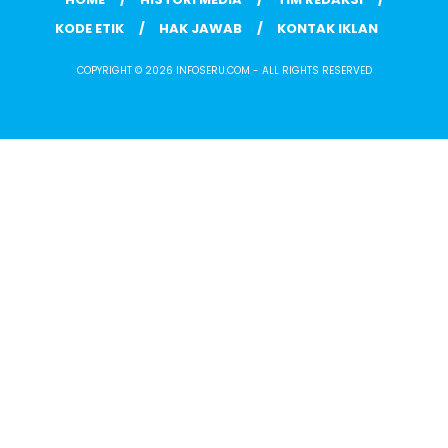
KODE ETIK
HAK JAWAB
KONTAK IKLAN
COPYRIGHT © 2026 INFOSERU.COM - ALL RIGHTS RESERVED