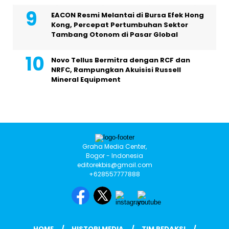
EACON Resmi Melantai di Bursa Efek Hong
Kong, Percepat Pertumbuhan Sektor
Tambang Otonom di Pasar Global
Novo Tellus Bermitra dengan RCF dan
NRFC, Rampungkan Akuisisi Russell
Mineral Equipment
Graha Media Center,
Bogor - Indonesia
editorekbis@gmail.com
+628557777888
HOME
HISTORI MEDIA
TIM REDAKSI