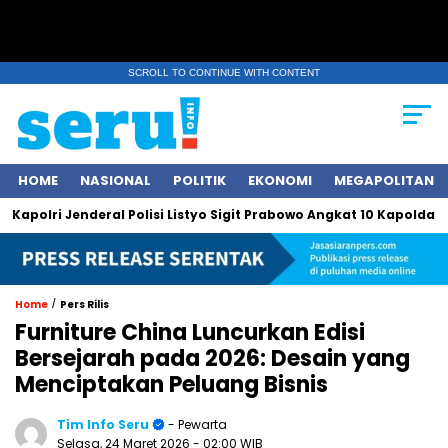
SCROLL TO CONTINUE WITH CONTENT
HOME
NASIONAL
POLITIK
EKONOMI
MEGAPOLITAN
polri Jenderal Polisi Listyo Sigit Prabowo Angkat 10 Kapolda Baru
/
Home
Pers Rilis
Furniture China Luncurkan Edisi
Bersejarah pada 2026: Desain yang
Menciptakan Peluang Bisnis
Tim Info Seru
- Pewarta
Selasa, 24 Maret 2026
- 02:00 WIB