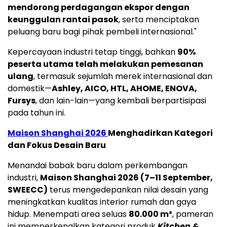
mendorong perdagangan ekspor dengan
keunggulan rantai pasok
, serta menciptakan
peluang baru bagi pihak pembeli internasional."
Kepercayaan industri tetap tinggi, bahkan
90%
peserta utama telah melakukan pemesanan
ulang
, termasuk sejumlah merek internasional dan
domestik—
Ashley, AICO, HTL, AHOME, ENOVA,
Fursys
, dan lain-lain—yang kembali berpartisipasi
pada tahun ini.
Maison Shanghai 2026
Menghadirkan Kategori
dan Fokus Desain Baru
Menandai babak baru dalam perkembangan
industri,
Maison Shanghai 2026 (7–11 September,
SWEECC)
terus mengedepankan nilai desain yang
meningkatkan kualitas interior rumah dan gaya
hidup. Menempati area seluas
80.000 m²
, pameran
ini memperkenalkan kategori produk
Kitchen &