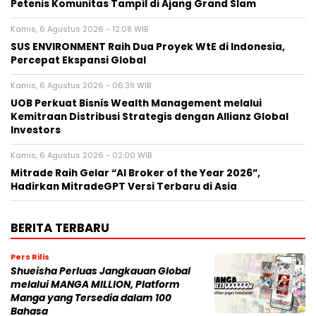
Petenis Komunitas Tampil di Ajang Grand Slam
Kamis, 6 Agustus 2026 - 12:08 WIB
SUS ENVIRONMENT Raih Dua Proyek WtE di Indonesia,
Percepat Ekspansi Global
Kamis, 6 Agustus 2026 - 06:39 WIB
UOB Perkuat Bisnis Wealth Management melalui
Kemitraan Distribusi Strategis dengan Allianz Global
Investors
Kamis, 6 Agustus 2026 - 02:00 WIB
Mitrade Raih Gelar “AI Broker of the Year 2026”,
Hadirkan MitradeGPT Versi Terbaru di Asia
BERITA TERBARU
Pers Rilis
Shueisha Perluas Jangkauan Global
melalui MANGA MILLION, Platform
Manga yang Tersedia dalam 100
Bahasa