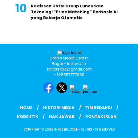
Radisson Hotel Group Luncurkan
Teknologi “Price Matching” Berbasis AI
yang Bekerja Otomatis
Graha Media Center,
Bogor - Indonesia
editorekbis@gmail.com
+628557777888
HOME
HISTORI MEDIA
TIM REDAKSI
KODE ETIK
HAK JAWAB
KONTAK IKLAN
COPYRIGHT © 2026 INFOSERU.COM - ALL RIGHTS RESERVED