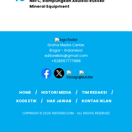
NRFC, Rampungkan Akuisisi Russell
Mineral Equipment
Graha Media Center,
Bogor - Indonesia
editorekbis@gmail.com
+628557777888
HOME
HISTORI MEDIA
TIM REDAKSI
KODE ETIK
HAK JAWAB
KONTAK IKLAN
COPYRIGHT © 2026 INFOSERU.COM - ALL RIGHTS RESERVED