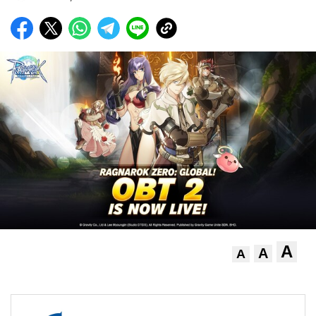
A
A
A