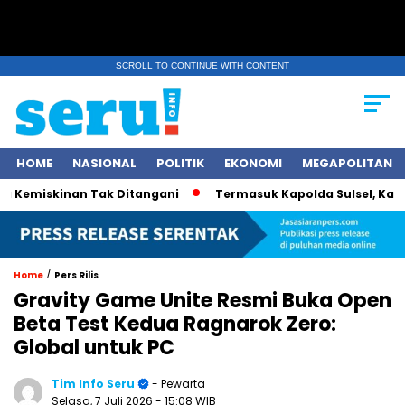
SCROLL TO CONTINUE WITH CONTENT
HOME
NASIONAL
POLITIK
EKONOMI
MEGAPOLITAN
miskinan Tak Ditangani
Termasuk Kapolda Sulsel, Kapolri J
/
Home
Pers Rilis
Gravity Game Unite Resmi Buka Open
Beta Test Kedua Ragnarok Zero:
Global untuk PC
Tim Info Seru
- Pewarta
Selasa, 7 Juli 2026
- 15:08 WIB