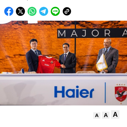
A
A
A