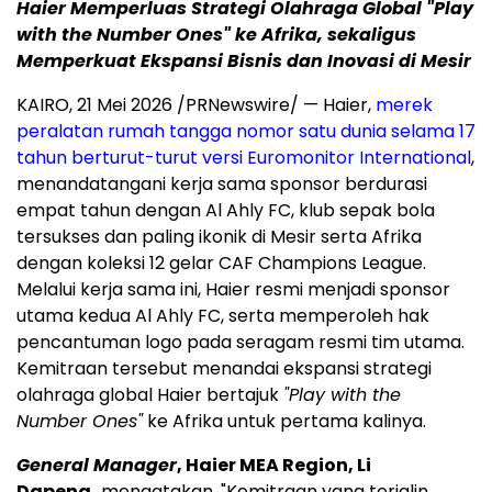
Haier Memperluas Strategi Olahraga Global "Play
with the Number Ones" ke Afrika, sekaligus
Memperkuat Ekspansi Bisnis dan Inovasi di Mesir
KAIRO, 21 Mei 2026 /PRNewswire/ — Haier,
merek
peralatan rumah tangga nomor satu dunia selama 17
tahun berturut-turut versi Euromonitor International
,
menandatangani kerja sama sponsor berdurasi
empat tahun dengan Al Ahly FC, klub sepak bola
tersukses dan paling ikonik di Mesir serta Afrika
dengan koleksi 12 gelar CAF Champions League.
Melalui kerja sama ini, Haier resmi menjadi sponsor
utama kedua Al Ahly FC, serta memperoleh hak
pencantuman logo pada seragam resmi tim utama.
Kemitraan tersebut menandai ekspansi strategi
olahraga global Haier bertajuk
"Play with the
Number Ones"
ke Afrika untuk pertama kalinya.
General Manager
, Haier MEA Region, Li
Dapeng,
mengatakan, "Kemitraan yang terjalin