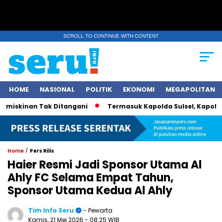
SCROLL TO CONTINUE WITH CONTENT
HOME
NASIONAL
POLITIK
EKONOMI
MEGAPOLITAN
kinan Tak Ditangani
Termasuk Kapolda Sulsel, Kapolri Jende
/
Home
Pers Rilis
Haier Resmi Jadi Sponsor Utama Al
Ahly FC Selama Empat Tahun,
Sponsor Utama Kedua Al Ahly
Tim Info Seru
- Pewarta
Kamis, 21 Mei 2026
- 08:25 WIB