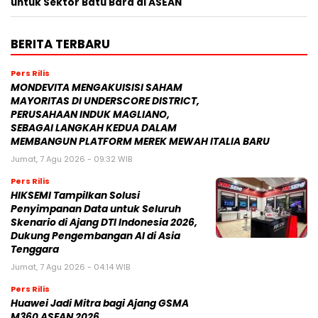
untuk Sektor Batu Bara di ASEAN
BERITA TERBARU
Pers Rilis
MONDEVITA MENGAKUISISI SAHAM
MAYORITAS DI UNDERSCORE DISTRICT,
PERUSAHAAN INDUK MAGLIANO,
SEBAGAI LANGKAH KEDUA DALAM
MEMBANGUN PLATFORM MEREK MEWAH ITALIA BARU
Jumat, 7 Agu 2026 - 09:32 WIB
Pers Rilis
HIKSEMI Tampilkan Solusi
Penyimpanan Data untuk Seluruh
Skenario di Ajang DTI Indonesia 2026,
Dukung Pengembangan AI di Asia
Tenggara
Jumat, 7 Agu 2026 - 04:14 WIB
Pers Rilis
Huawei Jadi Mitra bagi Ajang GSMA
M360 ASEAN 2026