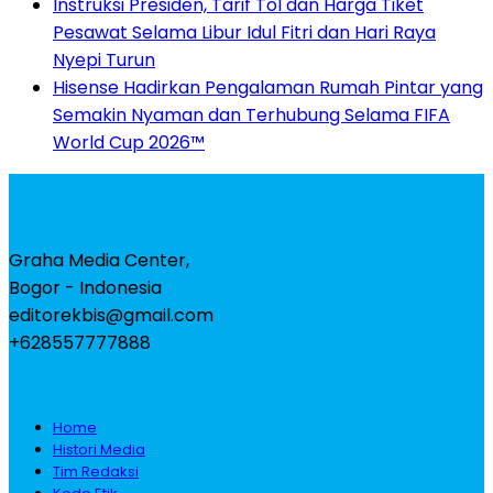
Instruksi Presiden, Tarif Tol dan Harga Tiket
Pesawat Selama Libur Idul Fitri dan Hari Raya
Nyepi Turun
Hisense Hadirkan Pengalaman Rumah Pintar yang
Semakin Nyaman dan Terhubung Selama FIFA
World Cup 2026™
Graha Media Center,
Bogor - Indonesia
editorekbis@gmail.com
+628557777888
Home
Histori Media
Tim Redaksi