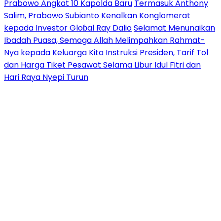
Prabowo Angkat 10 Kapolda Baru
Termasuk Anthony
Salim, Prabowo Subianto Kenalkan Konglomerat
kepada Investor Gloɓal Ray Dalio
Selamat Menunaikan
Ibadah Puasa, Semoga Allah Melimpahkan Rahmat-
Nya kepada Keluarga Kita
Instruksi Presiden, Tarif Tol
dan Harga Tiket Pesawat Selama Libur Idul Fitri dan
Hari Raya Nyepi Turun