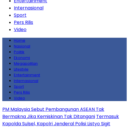
Entertainment
Internasional
Sport
Pers Rilis
Video
Home
Nasional
Politik
Ekonomi
Megapolitan
Lifestyle
Entertainment
Internasional
Sport
Pers Rilis
Video
PM Malaysia Sebut Pembangunan ASEAN Tak
Bermakna Jika Kemiskinan Tak Ditangani
Termasuk
Kapolda Sulsel, Kapolri Jenderal Polisi Listyo Sigit