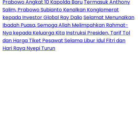
Prabowo Angkat 10 Kapolda Baru
Termasuk Anthony
Salim, Prabowo Subianto Kenalkan Konglomerat
kepada Investor Gloɓal Ray Dalio
Selamat Menunaikan
Ibadah Puasa, Semoga Allah Melimpahkan Rahmat-
Nya kepada Keluarga Kita
Instruksi Presiden, Tarif Tol
dan Harga Tiket Pesawat Selama Libur Idul Fitri dan
Hari Raya Nyepi Turun