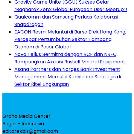
Gravity Game Unite (GGU) Sukses Gelar
“Ragnarok Zero: Global European User Meetup”!
Qualcomm dan Samsung Perluas Kolaborasi
Snapdragon
EACON Resmi Melantai di Bursa Efek Hong Kong,
Percepat Pertumbuhan Sektor Tambang
Otonom di Pasar Global
Novo Tellus Bermitra dengan RCF dan NRFC,
Rampungkan Akuisisi Russell Mineral Equipment
Asana Partners dan Norges Bank Investment
Management Memulai Kemitraan Strategis di
Sektor Ritel Lingkungan
Graha Media Center,
Bogor - Indonesia
editorekbis@gmail.com