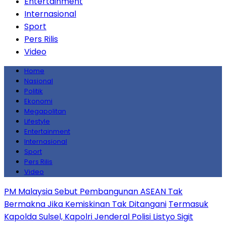
Entertainment
Internasional
Sport
Pers Rilis
Video
Home
Nasional
Politik
Ekonomi
Megapolitan
Lifestyle
Entertainment
Internasional
Sport
Pers Rilis
Video
PM Malaysia Sebut Pembangunan ASEAN Tak
Bermakna Jika Kemiskinan Tak Ditangani
Termasuk
Kapolda Sulsel, Kapolri Jenderal Polisi Listyo Sigit