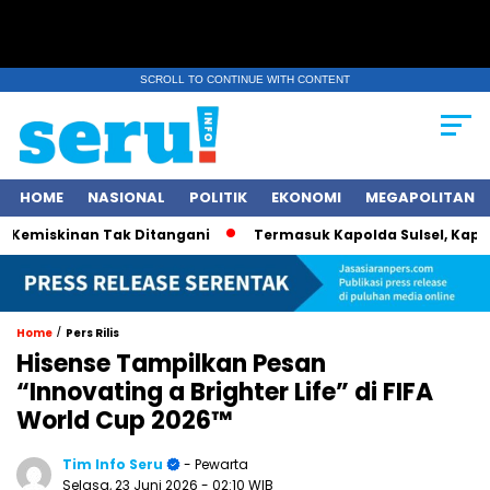
SCROLL TO CONTINUE WITH CONTENT
HOME
NASIONAL
POLITIK
EKONOMI
MEGAPOLITAN
miskinan Tak Ditangani
Termasuk Kapolda Sulsel, Kapolri Je
/
Home
Pers Rilis
Hisense Tampilkan Pesan
“Innovating a Brighter Life” di FIFA
World Cup 2026™
Tim Info Seru
- Pewarta
Selasa, 23 Juni 2026
- 02:10 WIB