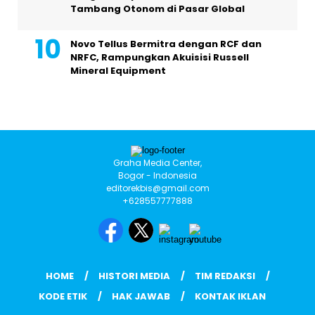
Tambang Otonom di Pasar Global
Novo Tellus Bermitra dengan RCF dan
NRFC, Rampungkan Akuisisi Russell
Mineral Equipment
Graha Media Center,
Bogor - Indonesia
editorekbis@gmail.com
+628557777888
HOME
HISTORI MEDIA
TIM REDAKSI
KODE ETIK
HAK JAWAB
KONTAK IKLAN