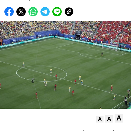
A
A
A