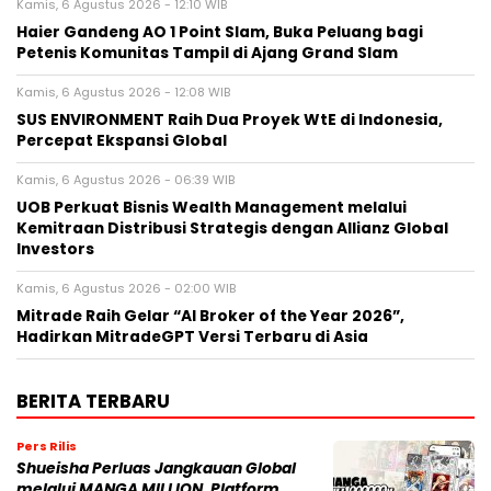
Kamis, 6 Agustus 2026 - 12:10 WIB
Haier Gandeng AO 1 Point Slam, Buka Peluang bagi
Petenis Komunitas Tampil di Ajang Grand Slam
Kamis, 6 Agustus 2026 - 12:08 WIB
SUS ENVIRONMENT Raih Dua Proyek WtE di Indonesia,
Percepat Ekspansi Global
Kamis, 6 Agustus 2026 - 06:39 WIB
UOB Perkuat Bisnis Wealth Management melalui
Kemitraan Distribusi Strategis dengan Allianz Global
Investors
Kamis, 6 Agustus 2026 - 02:00 WIB
Mitrade Raih Gelar “AI Broker of the Year 2026”,
Hadirkan MitradeGPT Versi Terbaru di Asia
BERITA TERBARU
Pers Rilis
Shueisha Perluas Jangkauan Global
melalui MANGA MILLION, Platform