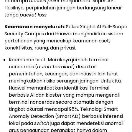
beberapa
access point
menjadi satu "super AP".
Hasilnya, perpindahan jaringan berlangsung lancar
tanpa
packet loss
.
Keamanan menyeluruh:
Solusi Xinghe AI Full-Scope
Security Campus dari Huawei menghadirkan sistem
pertahanan yang mencakup keamanan aset,
konektivitas, ruang, dan privasi.
Keamanan aset: Maraknya jumlah terminal
noncerdas (
dumb terminal
) di sektor
pemerintahan, keuangan, dan industri lain turut
meningkatkan risiko serangan jaringan. Untuk itu,
Huawei memanfaatkan identifikasi terminal
berbasis AI dan klaster yang mampu mengenali
terminal noncerdas secara otomatis dengan
tingkat akurasi mencapai 95%. Teknologi Smart
Anomaly Detection (SmartAD) berbasis inferensi
lokal pada
switch
juga dapat mendeteksi anomali
arus penggunaan perangkat hanya dalam