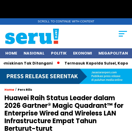
SCROLL TO CONTINUE WITH CONTENT
HOME
NASIONAL
POLITIK
EKONOMI
MEGAPOLITAN
kinan Tak Ditangani
Termasuk Kapolda Sulsel, Kapolri Jend
/
Home
Pers Rilis
Huawei Raih Status Leader dalam
2026 Gartner® Magic Quadrant™ for
Enterprise Wired and Wireless LAN
Infrastructure Empat Tahun
Berturut-turut