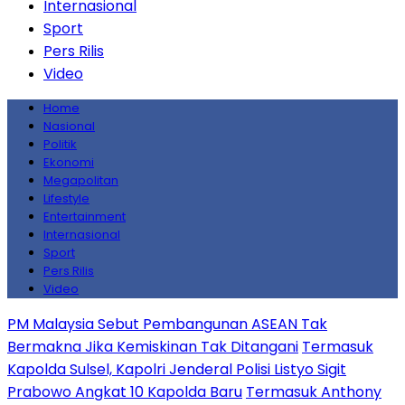
Internasional
Sport
Pers Rilis
Video
Home
Nasional
Politik
Ekonomi
Megapolitan
Lifestyle
Entertainment
Internasional
Sport
Pers Rilis
Video
PM Malaysia Sebut Pembangunan ASEAN Tak
Bermakna Jika Kemiskinan Tak Ditangani
Termasuk
Kapolda Sulsel, Kapolri Jenderal Polisi Listyo Sigit
Prabowo Angkat 10 Kapolda Baru
Termasuk Anthony