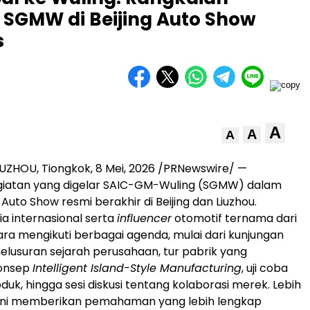
 SGMW di Beijing Auto Show
s
A
A
A
IUZHOU, Tiongkok
,
8 Mei, 2026
/PRNewswire/ —
giatan yang digelar SAIC-GM-Wuling (SGMW) dalam
 Auto Show resmi berakhir di Beijing dan Liuzhou.
a internasional serta
influencer
otomotif ternama dari
ra mengikuti berbagai agenda, mulai dari kunjungan
lusuran sejarah perusahaan, tur pabrik yang
onsep
Intelligent Island-Style Manufacturing
, uji coba
roduk, hingga sesi diskusi tentang kolaborasi merek. Lebih
n ini memberikan pemahaman yang lebih lengkap