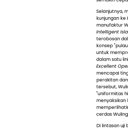
Selanjutnya, 
kunjungan ke 
manufaktur Wu
Intelligent I
terobosan dal
konsep "pulau 
untuk mempro
dalam satu lin
Excellent Op
mencapai ting
perakitan dan
tersebut, Wuli
"uniformitas h
menyaksikan l
memperlihatk
cerdas Wuling
Di lintasan uj