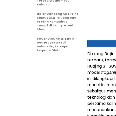
Tersedia dalam 100
Bahasa
Haier Gandeng AO 1 Point
Slam, Buka Peluang bagi
Petenis Komunitas
Tampil di Ajang Grand
Slam
SUS ENVIRONMENT Raih
Dua Proyek WtE di
Indonesia, Percepat
Ekspansi Global
Di ajang Beij
terbaru, terma
Huajing S—S
model
flagshi
ini dilengkap
model ini men
sekaligus me
teknologi da
pertama kalin
menandakan s
semakin cepa