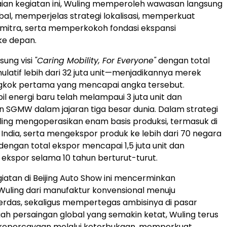
aian kegiatan ini, Wuling memperoleh wawasan langsung
obal, memperjelas strategi lokalisasi, memperkuat
mitra, serta memperkokoh fondasi ekspansi
 ke depan.
ung visi
"Caring Mobility, For Everyone"
dengan total
ulatif lebih dari 32 juta unit—menjadikannya merek
ngkok pertama yang mencapai angka tersebut.
il energi baru telah melampaui 3 juta unit dan
SGMW dalam jajaran tiga besar dunia. Dalam strategi
ling mengoperasikan enam basis produksi, termasuk di
 India, serta mengekspor produk ke lebih dari 70 negara
engan total ekspor mencapai 1,5 juta unit dan
kspor selama 10 tahun berturut-turut.
iatan di Beijing Auto Show ini mencerminkan
Wuling dari manufaktur konvensional menuju
rdas, sekaligus mempertegas ambisinya di pasar
ngah persaingan global yang semakin ketat, Wuling terus
percayaan melalui keterbukaan, memperkuat