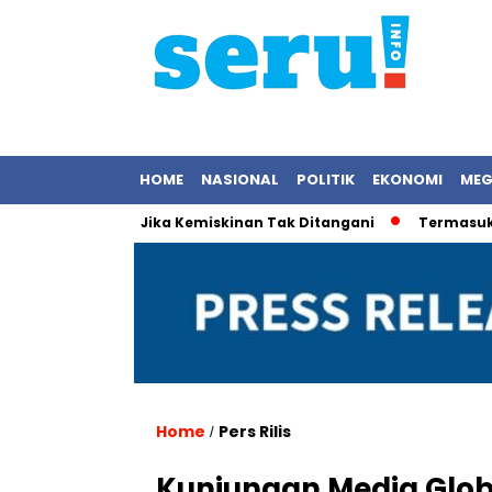
HOME
NASIONAL
POLITIK
EKONOMI
MEG
 Bermakna Jika Kemiskinan Tak Ditangani
Termasuk Kapolda
Home
Pers Rilis
/
Kunjungan Media Glob