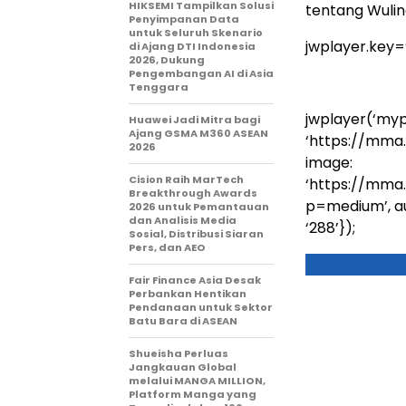
HIKSEMI Tampilkan Solusi
tentang Wulin
Penyimpanan Data
untuk Seluruh Skenario
jwplayer.key
di Ajang DTI Indonesia
2026, Dukung
Pengembangan AI di Asia
Tenggara
jwplayer(‘mypl
Huawei Jadi Mitra bagi
Ajang GSMA M360 ASEAN
‘https://mma
2026
image:
Cision Raih MarTech
‘https://mma
Breakthrough Awards
p=medium’, auto
2026 untuk Pemantauan
dan Analisis Media
‘288’});
Sosial, Distribusi Siaran
Pers, dan AEO
Fair Finance Asia Desak
Perbankan Hentikan
Pendanaan untuk Sektor
Batu Bara di ASEAN
Shueisha Perluas
Jangkauan Global
melalui MANGA MILLION,
Platform Manga yang