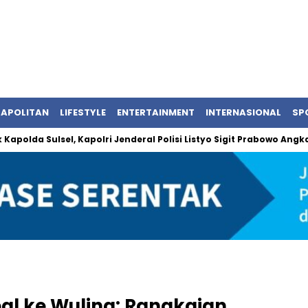
APOLITAN
LIFESTYLE
ENTERTAINMENT
INTERNASIONAL
SP
 Sulsel, Kapolri Jenderal Polisi Listyo Sigit Prabowo Angkat 10 K
al ke Wuling: Rangkaian