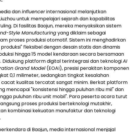
media dan
influencer
internasional melanjutkan
Liuzhou untuk mempelajari sejarah dan kapabilitas
ling. Di fasilitas Baojun, mereka menyaksikan sistem
sland-Style Manufacturing
yang diklaim sebagai
am proses produksi otomotif. Sistem ini menghadirkan
produksi" fleksibel dengan desain statis dan dinamis
duksi hingga 15 model kendaraan secara bersamaan
i. Didukung platform digital terintegrasi dan teknologi
AI
eration Grand Model
(EOAI), presisi perakitan komponen
kat 0,1 milimeter, sedangkan tingkat kesalahan
 cacat kualitas tercatat sangat minim. Berkat platform
ng mencapai "konsistensi hingga puluhan ribu mil" dan
ingga puluhan ribu unit mobil". Para peserta acara turut
angsung proses produksi berteknologi mutakhir,
an kombinasi kekuatan manufaktur dan teknologi
.
i berkendara di Baojun, media internasional menjajal