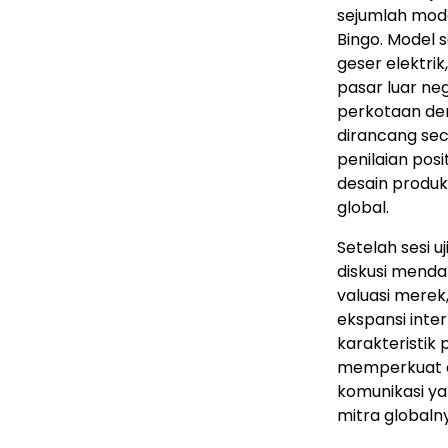
sejumlah model
Bingo. Model s
geser elektri
pasar luar neg
perkotaan den
dirancang sec
penilaian posi
desain produ
global.
Setelah sesi u
diskusi mend
valuasi merek
ekspansi inte
karakteristik
memperkuat ar
komunikasi ya
mitra globaln