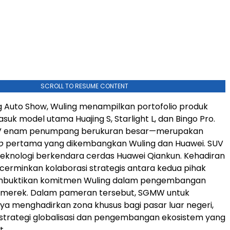
SCROLL TO RESUME CONTENT
ing Auto Show, Wuling menampilkan portofolio produk
suk model utama Huajing S, Starlight L, dan Bingo Pro.
UV enam penumpang berukuran besar—merupakan
p
pertama yang dikembangkan Wuling dan Huawei. SUV
i teknologi berkendara cerdas Huawei Qiankun. Kehadiran
cerminkan kolaborasi strategis antara kedua pihak
mbuktikan komitmen Wuling dalam pengembangan
n merek. Dalam pameran tersebut, SGMW untuk
ya menghadirkan zona khusus bagi pasar luar negeri,
trategi globalisasi dan pengembangan ekosistem yang
t.