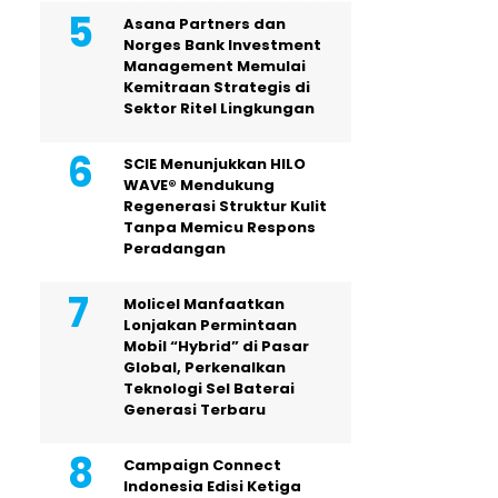
Asana Partners dan
Norges Bank Investment
Management Memulai
Kemitraan Strategis di
Sektor Ritel Lingkungan
SCIE Menunjukkan HILO
WAVE® Mendukung
Regenerasi Struktur Kulit
Tanpa Memicu Respons
Peradangan
Molicel Manfaatkan
Lonjakan Permintaan
Mobil “Hybrid” di Pasar
Global, Perkenalkan
Teknologi Sel Baterai
Generasi Terbaru
Campaign Connect
Indonesia Edisi Ketiga