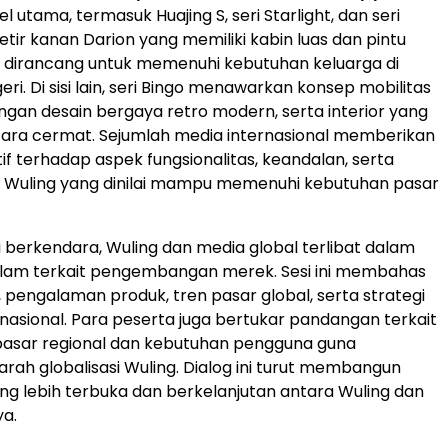
 utama, termasuk Huajing S, seri Starlight, dan seri
etir kanan Darion yang memiliki kabin luas dan pintu
k, dirancang untuk memenuhi kebutuhan keluarga di
eri. Di sisi lain, seri Bingo menawarkan konsep mobilitas
gan desain bergaya retro modern, serta interior yang
ara cermat. Sejumlah media internasional memberikan
tif terhadap aspek fungsionalitas, keandalan, serta
k Wuling yang dinilai mampu memenuhi kebutuhan pasar
ji berkendara, Wuling dan media global terlibat dalam
alam terkait pengembangan merek. Sesi ini membahas
, pengalaman produk, tren pasar global, serta strategi
rnasional. Para peserta juga bertukar pandangan terkait
 pasar regional dan kebutuhan pengguna guna
ah globalisasi Wuling. Dialog ini turut membangun
ng lebih terbuka dan berkelanjutan antara Wuling dan
ya.