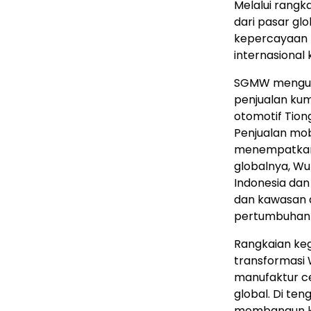
Melalui rangk
dari pasar gl
kepercayaan 
internasional
SGMW mengus
penjualan kum
otomotif Tio
Penjualan mob
menempatkan 
globalnya, Wu
Indonesia dan
dan kawasan d
pertumbuhan e
Rangkaian keg
transformasi 
manufaktur ce
global. Di te
membangun ke