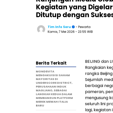
Kegiatan yang Digelar
Ditutup dengan Sukse
Tim Info Seru
- Pewarta
Kamis, 7 Mei 2026
- 23:55 WIB
BEIJING dan L
Berita Terkait
Rangkaian ke
MONDEVITA
rangka Beijing
MENGAKUISISI SAHAM
Sejumlah medi
MAYORITAS DI
UNDERSCORE DISTRICT,
berbagai nega
PERUSAHAAN INDUK
MAGLIANO, SEBAGAI
pameran, pene
LANGKAH KEDUA DALAM
mengusung k
MEMBANGUN PLATFORM
MEREK MEWAH ITALIA
seluruh lini p
BARU
lagi, kegiata