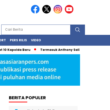
ORT
PERS RILIS
VIDEO
apolda Baru
Termasuk Anthony Salim, Prabowo Subianto Ken
BERITA POPULER