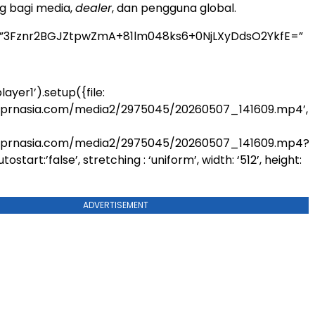
g bagi media,
dealer
, dan pengguna global.
=”3Fznr2BGJZtpwZmA+81lm048ks6+0NjLXyDdsO2YkfE=”
ayer1’).setup({file:
.prnasia.com/media2/2975045/20260507_141609.mp4’,
.prnasia.com/media2/2975045/20260507_141609.mp4?
start:’false’, stretching : ‘uniform’, width: ‘512’, height:
ADVERTISEMENT