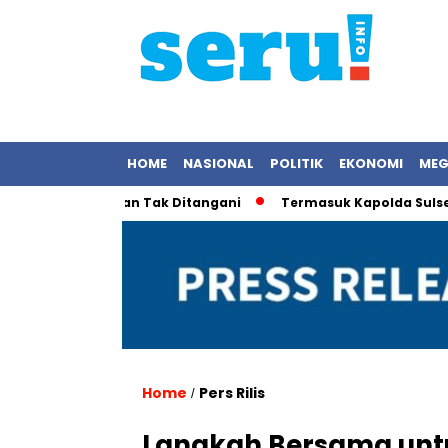
HOME
NASIONAL
POLITIK
EKONOMI
MEG
 Kemiskinan Tak Ditangani
Termasuk Kapolda Sulsel, Kapolr
Home
Pers Rilis
/
Langkah Bersama unt