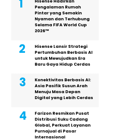
Hisense Hadirkan
Pengalaman Rumah
Pintar yang Semakin
Nyaman dan Terhubung
Selama FIFA World Cup
2026™
Hisense Lansir Strategi
Pertumbuhan Berbasis AI
untuk Mewujudkan Era
Baru Gaya Hidup Cerdas
Konektivitas Berbasis AI:
Asia Pasifik Susun Arah
Menuju Masa Depan
Digital yang Lebih Cerdas
Farizon Resmikan Pusat
Distribusi Suku Cadang
Global, Perkuat Layanan
Purnajual di Pasar
Internasional