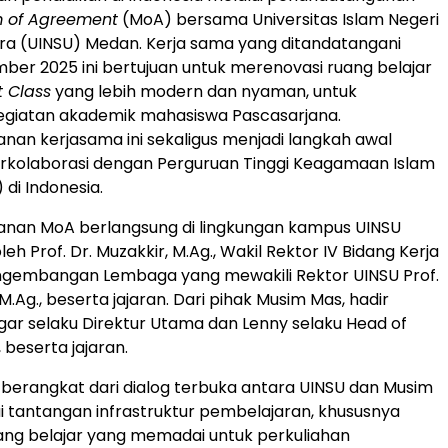
of Agreement
(MoA) bersama Universitas Islam Negeri
ra (UINSU)
Medan
. Kerja sama yang ditandatangani
ber 2025 ini bertujuan untuk merenovasi ruang belajar
 Class
yang lebih modern dan nyaman, untuk
giatan akademik mahasiswa Pascasarjana.
an kerjasama ini sekaligus menjadi langkah awal
rkolaborasi dengan Perguruan Tinggi Keagamaan Islam
) di
Indonesia
.
nan MoA berlangsung di lingkungan kampus UINSU
oleh Prof. Dr. Muzakkir, M.Ag., Wakil Rektor IV Bidang Kerja
gembangan Lembaga yang mewakili Rektor UINSU Prof.
 M.Ag., beserta jajaran. Dari pihak Musim Mas, hadir
gar
selaku Direktur Utama dan Lenny selaku Head of
 beserta jajaran.
i berangkat dari dialog terbuka antara UINSU dan Musim
tantangan infrastruktur pembelajaran, khususnya
ng belajar yang memadai untuk perkuliahan