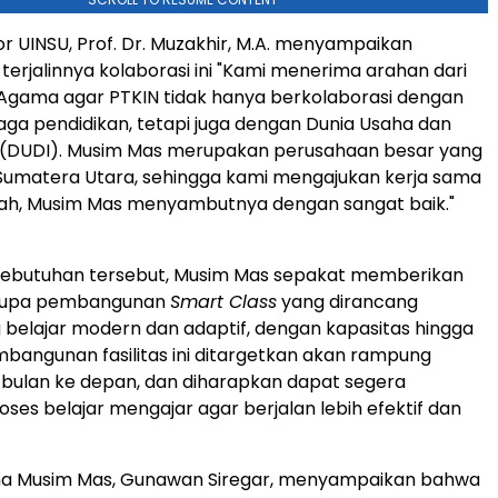
or UINSU, Prof. Dr. Muzakhir, M.A. menyampaikan
 terjalinnya kolaborasi ini "Kami menerima arahan dari
Agama agar PTKIN tidak hanya berkolaborasi dengan
ga pendidikan, tetapi juga dengan
Dunia Usaha
dan
i (DUDI). Musim Mas merupakan perusahaan besar yang
i Sumatera Utara, sehingga kami mengajukan kerja sama
illah, Musim Mas menyambutnya dengan sangat baik."
ebutuhan tersebut, Musim Mas sepakat memberikan
rupa pembangunan
Smart Class
yang dirancang
 belajar modern dan adaptif, dengan kapasitas hingga
mbangunan fasilitas ini ditargetkan akan rampung
bulan ke depan, dan diharapkan dapat segera
ses belajar mengajar agar berjalan lebih efektif dan
ma Musim Mas,
Gunawan Siregar
, menyampaikan bahwa