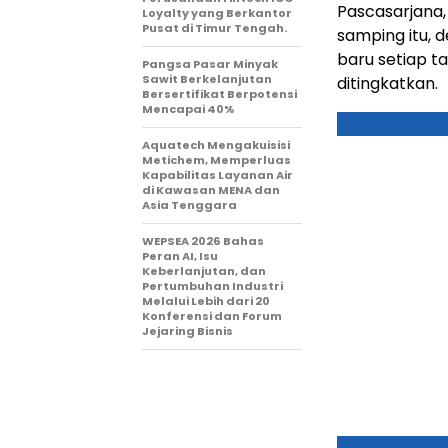
Pascasarjana,
Loyalty yang Berkantor
Pusat di Timur Tengah.
samping itu, 
baru setiap t
Pangsa Pasar Minyak
Sawit Berkelanjutan
ditingkatkan.
Bersertifikat Berpotensi
Mencapai 40%
Aquatech Mengakuisisi
Metichem, Memperluas
Kapabilitas Layanan Air
di Kawasan MENA dan
Asia Tenggara
WEPSEA 2026 Bahas
Peran AI, Isu
Keberlanjutan, dan
Pertumbuhan Industri
Melalui Lebih dari 20
Konferensi dan Forum
Jejaring Bisnis