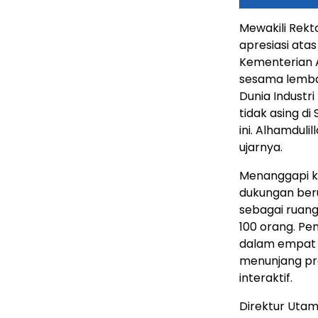
Mewakili Rekt
apresiasi atas
Kementerian 
sesama lemba
Dunia Industr
tidak asing d
ini. Alhamdul
ujarnya.
Menanggapi k
dukungan be
sebagai ruang
100 orang. Pe
dalam empat 
menunjang pro
interaktif.
Direktur Uta