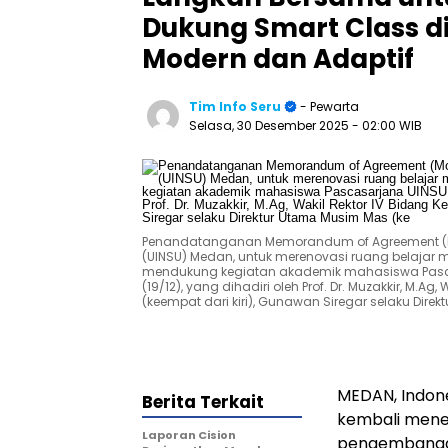
Dukung Smart Class di
Modern dan Adaptif
Tim Info Seru
- Pewarta
Selasa, 30 Desember 2025
- 02:00 WIB
Penandatanganan Memorandum of Agreement (MoA
(UINSU) Medan, untuk merenovasi ruang belajar
mendukung kegiatan akademik mahasiswa Pasca
(19/12), yang dihadiri oleh Prof. Dr. Muzakkir, 
(keempat dari kiri), Gunawan Siregar selaku Dire
MEDAN, Indon
Berita Terkait
kembali men
Laporan Cision
pengembangan