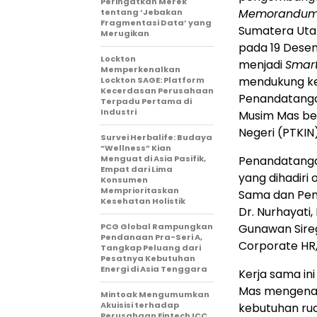
Peringatkan Merek
Memorandum 
tentang ‘Jebakan
Fragmentasi Data’ yang
Sumatera Uta
Merugikan
pada 19 Desem
Lockton
menjadi
Smart
Memperkenalkan
mendukung ke
Lockton SAGE: Platform
Kecerdasan Perusahaan
Penandatangan
Terpadu Pertama di
Industri
Musim Mas be
Negeri (PTKIN
Survei Herbalife: Budaya
“Wellness” Kian
Menguat di Asia Pasifik,
Penandatanga
Empat dari Lima
yang dihadiri 
Konsumen
Memprioritaskan
Sama dan Pen
Kesehatan Holistik
Dr. Nurhayati,
PCG Global Rampungkan
Gunawan Sire
Pendanaan Pra-Seri A,
Corporate HR,
Tangkap Peluang dari
Pesatnya Kebutuhan
Energi di Asia Tenggara
Kerja sama in
Mas mengenai 
Mintoak Mengumumkan
Akuisisi terhadap
kebutuhan rua
Perusahaan Fintech ICC