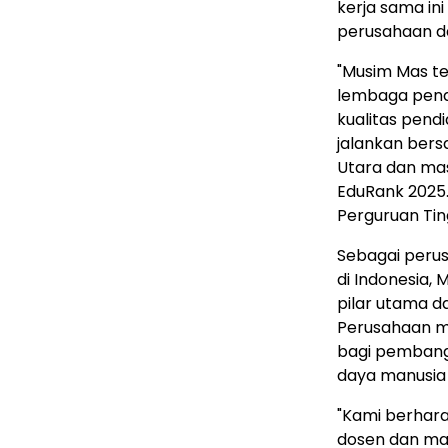
kerja sama in
perusahaan da
"Musim Mas te
lembaga pend
kualitas pendi
jalankan bers
Utara dan mas
EduRank 2025.
Perguruan Tin
Sebagai perus
di
Indonesia
, 
pilar utama 
Perusahaan m
bagi pembang
daya manusia 
"Kami berhar
dosen dan mah