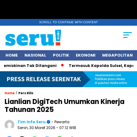
SCROLL TO CONTINUE WITH CONTENT
HOME
NASIONAL
POLITIK
EKONOMI
MEGAPOLITAN
miskinan Tak Ditangani
Termasuk Kapolda Sulsel, Kapolri Je
/
Home
Pers Rilis
Lianlian DigiTech Umumkan Kinerja
Tahunan 2025
Tim Info Seru
- Pewarta
Senin, 30 Maret 2026
- 07:12 WIB