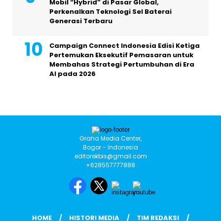
Mobil “Hybrid” di Pasar Global,
Perkenalkan Teknologi Sel Baterai
Generasi Terbaru
Campaign Connect Indonesia Edisi Ketiga
Pertemukan Eksekutif Pemasaran untuk
Membahas Strategi Pertumbuhan di Era
AI pada 2026
Graha Media Center,
Bogor - Indonesia
editorekbis@gmail.com
+628557777888
HOME
HISTORI MEDIA
TIM REDAKSI