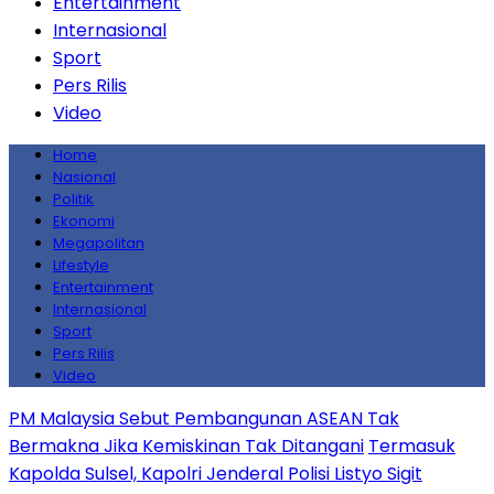
Entertainment
Internasional
Sport
Pers Rilis
Video
Home
Nasional
Politik
Ekonomi
Megapolitan
Lifestyle
Entertainment
Internasional
Sport
Pers Rilis
Video
PM Malaysia Sebut Pembangunan ASEAN Tak
Bermakna Jika Kemiskinan Tak Ditangani
Termasuk
Kapolda Sulsel, Kapolri Jenderal Polisi Listyo Sigit