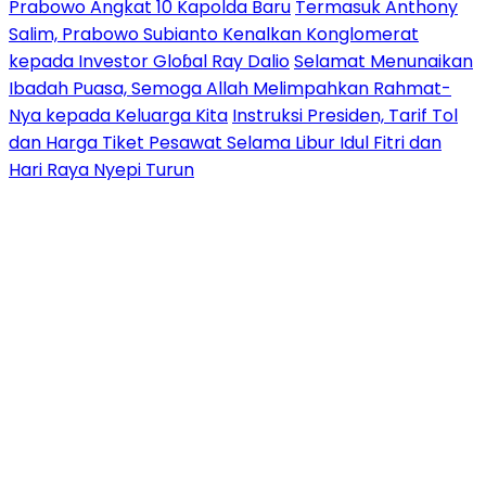
Prabowo Angkat 10 Kapolda Baru
Termasuk Anthony
Salim, Prabowo Subianto Kenalkan Konglomerat
kepada Investor Gloɓal Ray Dalio
Selamat Menunaikan
Ibadah Puasa, Semoga Allah Melimpahkan Rahmat-
Nya kepada Keluarga Kita
Instruksi Presiden, Tarif Tol
dan Harga Tiket Pesawat Selama Libur Idul Fitri dan
Hari Raya Nyepi Turun