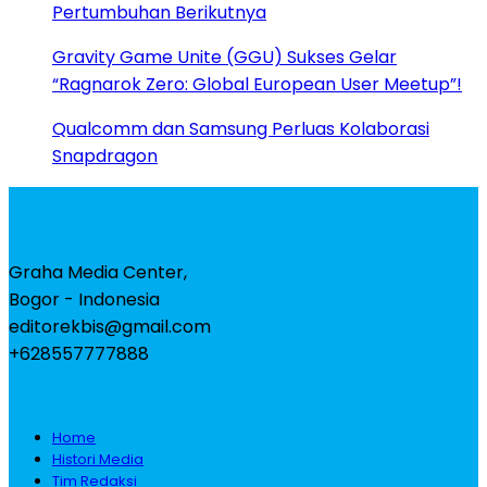
Pertumbuhan Berikutnya
Gravity Game Unite (GGU) Sukses Gelar
“Ragnarok Zero: Global European User Meetup”!
Qualcomm dan Samsung Perluas Kolaborasi
Snapdragon
Graha Media Center,
Bogor - Indonesia
editorekbis@gmail.com
+628557777888
Home
Histori Media
Tim Redaksi