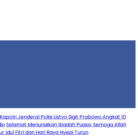
apolri Jenderal Polisi Listyo Sigit Prabowo Angkat 10
io
Selamat Menunaikan Ibadah Puasa, Semoga Allah
r Idul Fitri dan Hari Raya Nyepi Turun