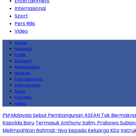
Entertainment
Internasional
Sport
Pers Rilis
Video
Home
Nasional
Politik
Ekonomi
Megapolitan
Lifestyle
Entertainment
Internasional
Sport
Pers Rilis
Video
PM Malaysia Sebut Pembangunan ASEAN Tak Bermakna J
Kapolda Baru
Termasuk Anthony Salim, Prabowo Subiant
Melimpahkan Rahmat-Nya kepada Keluarga Kita
Instru