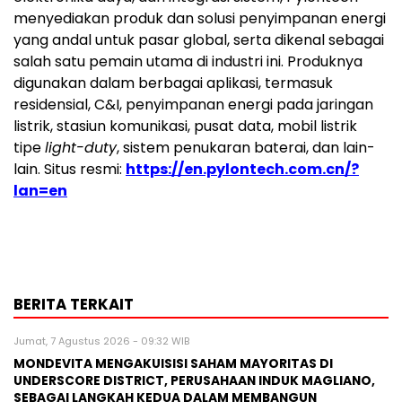
menyediakan produk dan solusi penyimpanan energi
yang andal untuk pasar global, serta dikenal sebagai
salah satu pemain utama di industri ini. Produknya
digunakan dalam berbagai aplikasi, termasuk
residensial, C&I, penyimpanan energi pada jaringan
listrik, stasiun komunikasi, pusat data, mobil listrik
tipe
light-duty
, sistem penukaran baterai, dan lain-
lain. Situs resmi:
https://en.pylontech.com.cn/?
lan=en
BERITA TERKAIT
Jumat, 7 Agustus 2026 - 09:32 WIB
MONDEVITA MENGAKUISISI SAHAM MAYORITAS DI
UNDERSCORE DISTRICT, PERUSAHAAN INDUK MAGLIANO,
SEBAGAI LANGKAH KEDUA DALAM MEMBANGUN