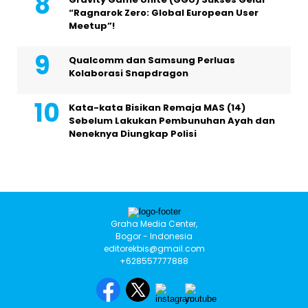
“Ragnarok Zero: Global European User
Meetup”!
Qualcomm dan Samsung Perluas
Kolaborasi Snapdragon
Kata-kata Bisikan Remaja MAS (14)
Sebelum Lakukan Pembunuhan Ayah dan
Neneknya Diungkap Polisi
Graha Media Center,
Bogor - Indonesia
editorekbis@gmail.com
+628557777888