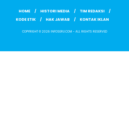
HOME
HISTORI MEDIA
TIM REDAKSI
KODE ETIK
HAK JAWAB
KONTAK IKLAN
COPYRIGHT © 2026 INFOSERU.COM - ALL RIGHTS RESERVED