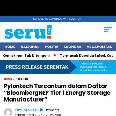
SCROLL TO CONTINUE WITH CONTENT
HOME
NASIONAL
POLITIK
EKONOMI
MEGAPOLITAN
iskinan Tak Ditangani
Termasuk Kapolda Sulsel, Kapolri Jen
/
Home
Pers Rilis
Pylontech Tercantum dalam Daftar
“BloombergNEF Tier 1 Energy Storage
Manufacturer”
Tim Info Seru
- Pewarta
Kamis, 7 Mei 2026
- 23:59 WIB