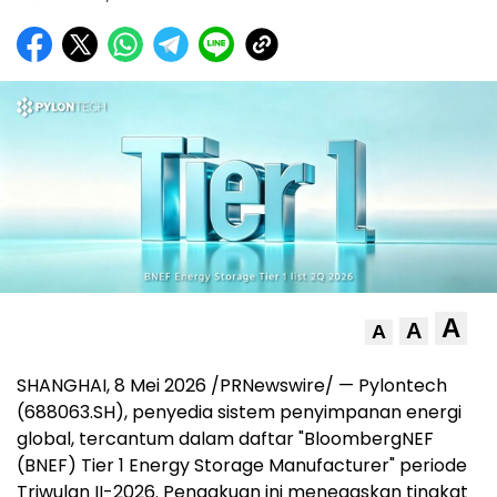
A
A
A
SHANGHAI
,
8 Mei 2026
/PRNewswire/ — Pylontech
(688063.SH), penyedia sistem penyimpanan energi
global, tercantum dalam daftar "BloombergNEF
(BNEF) Tier 1 Energy Storage Manufacturer" periode
Triwulan II-2026. Pengakuan ini menegaskan tingkat