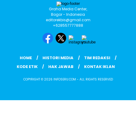
Graha Media Center,
Bogor - Indonesia
editorekbis@gmail.com
+628557777888
HOME
HISTORI MEDIA
TIM REDAKSI
KODE ETIK
HAK JAWAB
KONTAK IKLAN
COPYRIGHT © 2026 INFOSERU.COM - ALL RIGHTS RESERVED