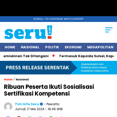
SCROLL TO CONTINUE WITH CONTENT
HOME
NASIONAL
POLITIK
EKONOMI
MEGAPOLITAN
iskinan Tak Ditangani
Termasuk Kapolda Sulsel, Kapolri Jen
/
Home
Nasional
Ribuan Peserta Ikuti Sosialisasi
Sertifikasi Kompetensi
Tim Info Seru
- Pewarta
Jumat, 17 Mei 2024
- 18:45 WIB