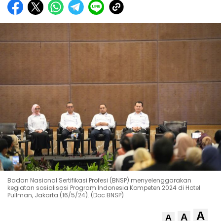
Badan Nasional Sertifikasi Profesi (BNSP) menyelenggarakan
kegiatan sosialisasi Program Indonesia Kompeten 2024 di Hotel
Pullman, Jakarta (16/5/24). (Doc.BNSP)
A
A
A