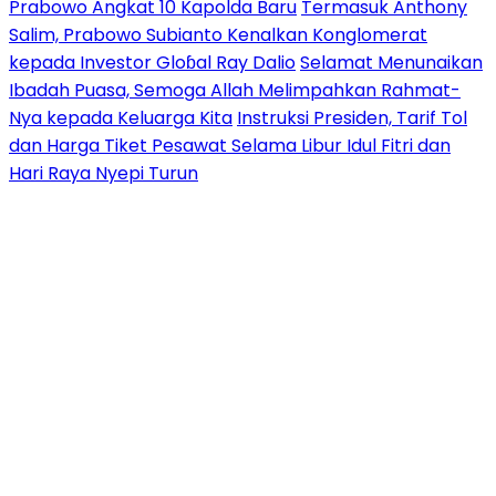
Prabowo Angkat 10 Kapolda Baru
Termasuk Anthony
Salim, Prabowo Subianto Kenalkan Konglomerat
kepada Investor Gloɓal Ray Dalio
Selamat Menunaikan
Ibadah Puasa, Semoga Allah Melimpahkan Rahmat-
Nya kepada Keluarga Kita
Instruksi Presiden, Tarif Tol
dan Harga Tiket Pesawat Selama Libur Idul Fitri dan
Hari Raya Nyepi Turun