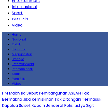
Entertainment
Internasional
Sport
Pers Rilis
Video
Home
Nasional
Politik
Ekonomi
Megapolitan
Lifestyle
Entertainment
Internasional
Sport
Pers Rilis
Video
PM Malaysia Sebut Pembangunan ASEAN Tak
Bermakna Jika Kemiskinan Tak Ditangani
Termasuk
Kapolda Sulsel, Kapolri Jenderal Polisi Listyo Sigit