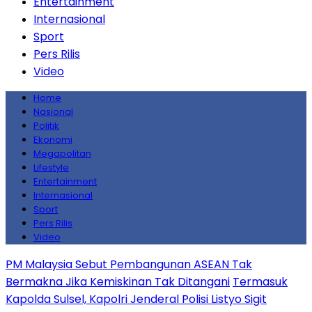
Entertainment
Internasional
Sport
Pers Rilis
Video
Home
Nasional
Politik
Ekonomi
Megapolitan
Lifestyle
Entertainment
Internasional
Sport
Pers Rilis
Video
PM Malaysia Sebut Pembangunan ASEAN Tak
Bermakna Jika Kemiskinan Tak Ditangani
Termasuk
Kapolda Sulsel, Kapolri Jenderal Polisi Listyo Sigit