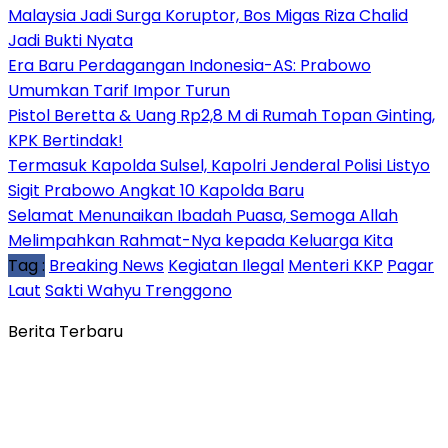
Malaysia Jadi Surga Koruptor, Bos Migas Riza Chalid
Jadi Bukti Nyata
Era Baru Perdagangan Indonesia-AS: Prabowo
Umumkan Tarif Impor Turun
Pistol Beretta & Uang Rp2,8 M di Rumah Topan Ginting,
KPK Bertindak!
Termasuk Kapolda Sulsel, Kapolri Jenderal Polisi Listyo
Sigit Prabowo Angkat 10 Kapolda Baru
Selamat Menunaikan Ibadah Puasa, Semoga Allah
Melimpahkan Rahmat-Nya kepada Keluarga Kita
Tag :
Breaking News
Kegiatan Ilegal
Menteri KKP
Pagar
Laut
Sakti Wahyu Trenggono
Berita Terbaru