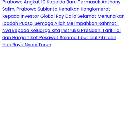
Prabowo Angkat 10 Kapolda Baru
Termasuk Anthony
Salim, Prabowo Subianto Kenalkan Konglomerat
kepada Investor Gloɓal Ray Dalio
Selamat Menunaikan
Ibadah Puasa, Semoga Allah Melimpahkan Rahmat-
Nya kepada Keluarga Kita
Instruksi Presiden, Tarif Tol
dan Harga Tiket Pesawat Selama Libur Idul Fitri dan
Hari Raya Nyepi Turun