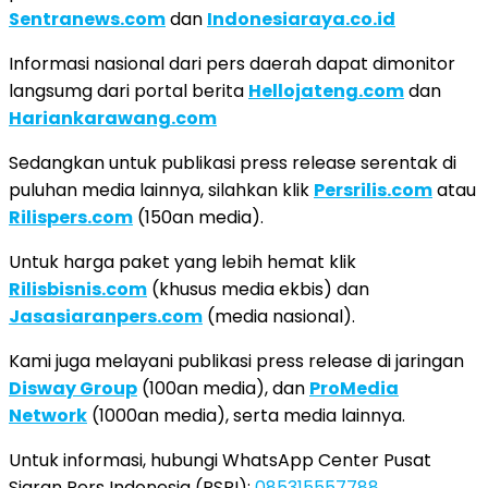
Sentranews.com
dan
Indonesiaraya.co.id
Informasi nasional dari pers daerah dapat dimonitor
langsumg dari portal berita
Hellojateng.com
dan
Hariankarawang.com
Sedangkan untuk publikasi press release serentak di
puluhan media lainnya, silahkan klik
Persrilis.com
atau
Rilispers.com
(150an media).
Untuk harga paket yang lebih hemat klik
Rilisbisnis.com
(khusus media ekbis) dan
Jasasiaranpers.com
(media nasional).
Kami juga melayani publikasi press release di jaringan
Disway Group
(100an media), dan
ProMedia
Network
(1000an media), serta media lainnya.
Untuk informasi, hubungi WhatsApp Center Pusat
Siaran Pers Indonesia (PSPI):
085315557788
,