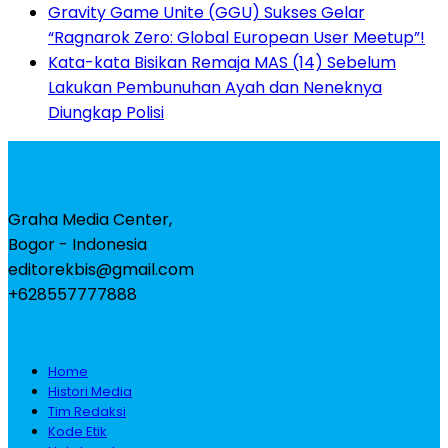
Gravity Game Unite (GGU) Sukses Gelar
“Ragnarok Zero: Global European User Meetup”!
Kata-kata Bisikan Remaja MAS (14) Sebelum
Lakukan Pembunuhan Ayah dan Neneknya
Diungkap Polisi
Graha Media Center,
Bogor - Indonesia
editorekbis@gmail.com
+628557777888
Home
Histori Media
Tim Redaksi
Kode Etik