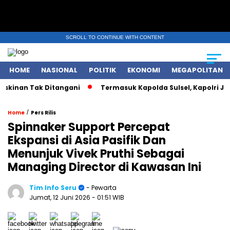
SCROLL TO CONTINUE WITH CONTENT
HOME
NASIONAL
POLITIK
EKONOMI
MEGAPOLITAN
inan Tak Ditangani
Termasuk Kapolda Sulsel, Kapolri Jender
/
Home
Pers Rilis
Spinnaker Support Percepat
Ekspansi di Asia Pasifik Dan
Menunjuk Vivek Pruthi Sebagai
Managing Director di Kawasan Ini
Tim Info Seru
- Pewarta
Jumat, 12 Juni 2026
- 01:51 WIB