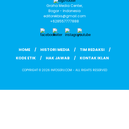
Graha Media Center,
Bogor - Indonesia
editorekbis@gmail.com
+628557777888
HOME
HISTORI MEDIA
TIM REDAKSI
KODE ETIK
HAK JAWAB
KONTAK IKLAN
COPYRIGHT © 2026 INFOSERU.COM - ALL RIGHTS RESERVED