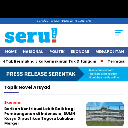
SCROLL TO CONTINUE WITH CONTENT
HOME
NASIONAL
POLITIK
EKONOMI
MEGAPOLITAN
 Tak Bermakna Jika Kemiskinan Tak Ditangani
Termasuk Ka
Topik
Novel Arsyad
Ekonomi
Berikan Kontribusi Lebih Baik bagi
Pembangunan di Indonesia, BUMN
Karya Dipastikan Segera Lakukan
Merger