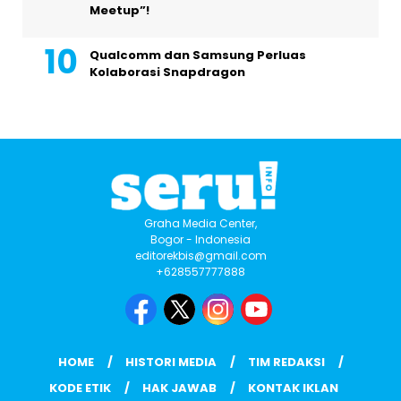
Meetup”!
Qualcomm dan Samsung Perluas
Kolaborasi Snapdragon
Graha Media Center,
Bogor - Indonesia
editorekbis@gmail.com
+628557777888
HOME
HISTORI MEDIA
TIM REDAKSI
KODE ETIK
HAK JAWAB
KONTAK IKLAN