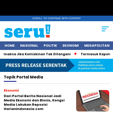
SCROLL TO CONTINUE WITH CONTENT
HOME
NASIONAL
POLITIK
EKONOMI
MEGAPOLITAN
rmakna Jika Kemiskinan Tak Ditangani
Termasuk Kapolda Su
Topik
Portal Media
Ekonomi
Dari Portal Berita Nasional Jadi
Media Ekonomi dan Bisnis, Kongsi
Media Lakukan Reposisi
Harianindonesia.com