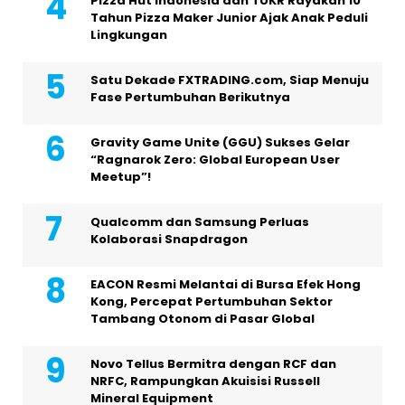
Pizza Hut Indonesia dan TUKR Rayakan 10
Tahun Pizza Maker Junior Ajak Anak Peduli
Lingkungan
Satu Dekade FXTRADING.com, Siap Menuju
Fase Pertumbuhan Berikutnya
Gravity Game Unite (GGU) Sukses Gelar
“Ragnarok Zero: Global European User
Meetup”!
Qualcomm dan Samsung Perluas
Kolaborasi Snapdragon
EACON Resmi Melantai di Bursa Efek Hong
Kong, Percepat Pertumbuhan Sektor
Tambang Otonom di Pasar Global
Novo Tellus Bermitra dengan RCF dan
NRFC, Rampungkan Akuisisi Russell
Mineral Equipment