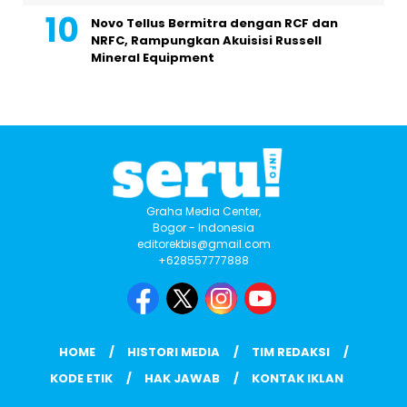
Novo Tellus Bermitra dengan RCF dan
NRFC, Rampungkan Akuisisi Russell
Mineral Equipment
Graha Media Center,
Bogor - Indonesia
editorekbis@gmail.com
+628557777888
HOME
HISTORI MEDIA
TIM REDAKSI
KODE ETIK
HAK JAWAB
KONTAK IKLAN