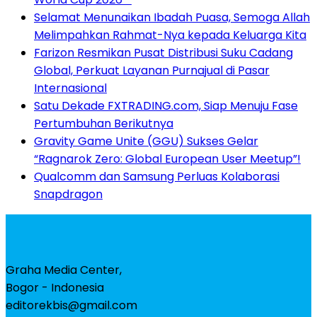
Selamat Menunaikan Ibadah Puasa, Semoga Allah
Melimpahkan Rahmat-Nya kepada Keluarga Kita
Farizon Resmikan Pusat Distribusi Suku Cadang
Global, Perkuat Layanan Purnajual di Pasar
Internasional
Satu Dekade FXTRADING.com, Siap Menuju Fase
Pertumbuhan Berikutnya
Gravity Game Unite (GGU) Sukses Gelar
“Ragnarok Zero: Global European User Meetup”!
Qualcomm dan Samsung Perluas Kolaborasi
Snapdragon
Graha Media Center,
Bogor - Indonesia
editorekbis@gmail.com