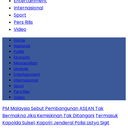
Entertainment
Internasional
Sport
Pers Rilis
Video
Home
Nasional
Politik
Ekonomi
Megapolitan
Lifestyle
Entertainment
Internasional
Sport
Pers Rilis
Video
PM Malaysia Sebut Pembangunan ASEAN Tak
Bermakna Jika Kemiskinan Tak Ditangani
Termasuk
Kapolda Sulsel, Kapolri Jenderal Polisi Listyo Sigit