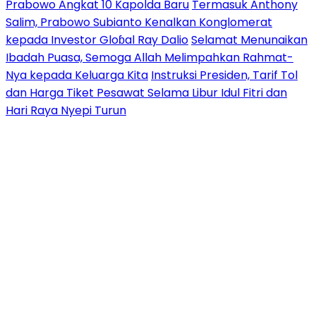
Prabowo Angkat 10 Kapolda Baru
Termasuk Anthony
Salim, Prabowo Subianto Kenalkan Konglomerat
kepada Investor Gloɓal Ray Dalio
Selamat Menunaikan
Ibadah Puasa, Semoga Allah Melimpahkan Rahmat-
Nya kepada Keluarga Kita
Instruksi Presiden, Tarif Tol
dan Harga Tiket Pesawat Selama Libur Idul Fitri dan
Hari Raya Nyepi Turun