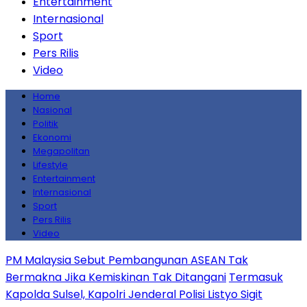
Entertainment
Internasional
Sport
Pers Rilis
Video
Home
Nasional
Politik
Ekonomi
Megapolitan
Lifestyle
Entertainment
Internasional
Sport
Pers Rilis
Video
PM Malaysia Sebut Pembangunan ASEAN Tak
Bermakna Jika Kemiskinan Tak Ditangani
Termasuk
Kapolda Sulsel, Kapolri Jenderal Polisi Listyo Sigit