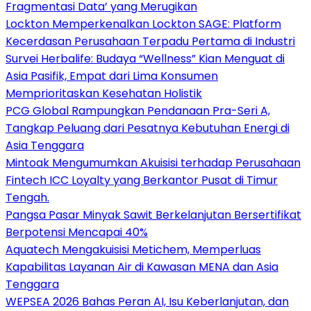
Fragmentasi Data’ yang Merugikan
Lockton Memperkenalkan Lockton SAGE: Platform
Kecerdasan Perusahaan Terpadu Pertama di Industri
Survei Herbalife: Budaya “Wellness” Kian Menguat di
Asia Pasifik, Empat dari Lima Konsumen
Memprioritaskan Kesehatan Holistik
PCG Global Rampungkan Pendanaan Pra-Seri A,
Tangkap Peluang dari Pesatnya Kebutuhan Energi di
Asia Tenggara
Mintoak Mengumumkan Akuisisi terhadap Perusahaan
Fintech ICC Loyalty yang Berkantor Pusat di Timur
Tengah.
Pangsa Pasar Minyak Sawit Berkelanjutan Bersertifikat
Berpotensi Mencapai 40%
Aquatech Mengakuisisi Metichem, Memperluas
Kapabilitas Layanan Air di Kawasan MENA dan Asia
Tenggara
WEPSEA 2026 Bahas Peran AI, Isu Keberlanjutan, dan