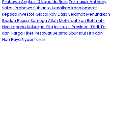
Prabowo Angkat 10 Kapolda Baru
Termasuk Anthony
Salim, Prabowo Subianto Kenalkan Konglomerat
kepada Investor Gloɓal Ray Dalio
Selamat Menunaikan
Ibadah Puasa, Semoga Allah Melimpahkan Rahmat-
Nya kepada Keluarga Kita
Instruksi Presiden, Tarif Tol
dan Harga Tiket Pesawat Selama Libur Idul Fitri dan
Hari Raya Nyepi Turun