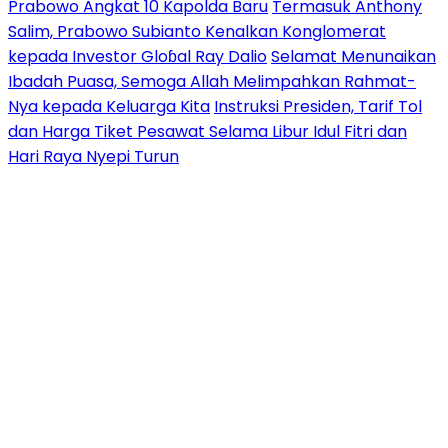
Prabowo Angkat 10 Kapolda Baru
Termasuk Anthony
Salim, Prabowo Subianto Kenalkan Konglomerat
kepada Investor Gloɓal Ray Dalio
Selamat Menunaikan
Ibadah Puasa, Semoga Allah Melimpahkan Rahmat-
Nya kepada Keluarga Kita
Instruksi Presiden, Tarif Tol
dan Harga Tiket Pesawat Selama Libur Idul Fitri dan
Hari Raya Nyepi Turun