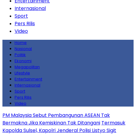
Entertainment
Internasional
Sport
Pers Rilis
Video
Home
Nasional
Politik
Ekonomi
Megapolitan
Lifestyle
Entertainment
Internasional
Sport
Pers Rilis
Video
PM Malaysia Sebut Pembangunan ASEAN Tak
Bermakna Jika Kemiskinan Tak Ditangani
Termasuk
Kapolda Sulsel, Kapolri Jenderal Polisi Listyo Sigit