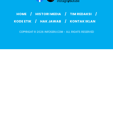
HOME
HISTORI MEDIA
TIM REDAKSI
KODE ETIK
HAK JAWAB
KONTAK IKLAN
COPYRIGHT © 2026 INFOSERU.COM - ALL RIGHTS RESERVED