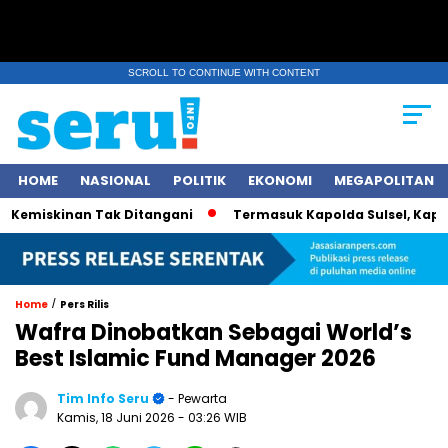
SCROLL TO CONTINUE WITH CONTENT
HOME
NASIONAL
POLITIK
EKONOMI
MEGAPOLITAN
emiskinan Tak Ditangani
Termasuk Kapolda Sulsel, Kapolri J
/
Home
Pers Rilis
Wafra Dinobatkan Sebagai World’s
Best Islamic Fund Manager 2026
Tim Info Seru
- Pewarta
Kamis, 18 Juni 2026
- 03:26 WIB