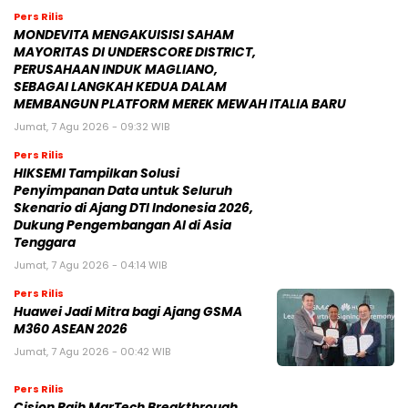
Pers Rilis
MONDEVITA MENGAKUISISI SAHAM
MAYORITAS DI UNDERSCORE DISTRICT,
PERUSAHAAN INDUK MAGLIANO,
SEBAGAI LANGKAH KEDUA DALAM
MEMBANGUN PLATFORM MEREK MEWAH ITALIA BARU
Jumat, 7 Agu 2026 - 09:32 WIB
Pers Rilis
HIKSEMI Tampilkan Solusi
Penyimpanan Data untuk Seluruh
Skenario di Ajang DTI Indonesia 2026,
Dukung Pengembangan AI di Asia
Tenggara
Jumat, 7 Agu 2026 - 04:14 WIB
Pers Rilis
Huawei Jadi Mitra bagi Ajang GSMA
M360 ASEAN 2026
Jumat, 7 Agu 2026 - 00:42 WIB
Pers Rilis
Cision Raih MarTech Breakthrough