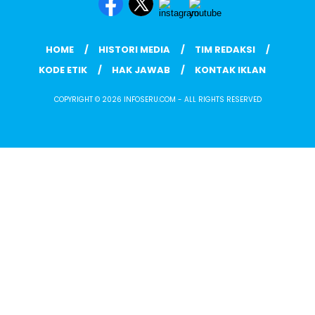
HOME
HISTORI MEDIA
TIM REDAKSI
KODE ETIK
HAK JAWAB
KONTAK IKLAN
COPYRIGHT © 2026 INFOSERU.COM - ALL RIGHTS RESERVED