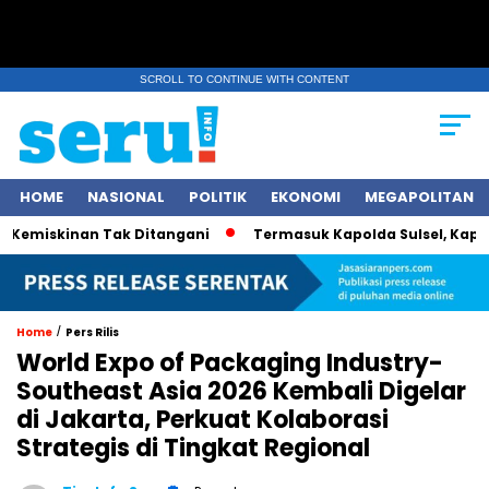
SCROLL TO CONTINUE WITH CONTENT
HOME
NASIONAL
POLITIK
EKONOMI
MEGAPOLITAN
miskinan Tak Ditangani
Termasuk Kapolda Sulsel, Kapolri Je
/
Home
Pers Rilis
World Expo of Packaging Industry-
Southeast Asia 2026 Kembali Digelar
di Jakarta, Perkuat Kolaborasi
Strategis di Tingkat Regional