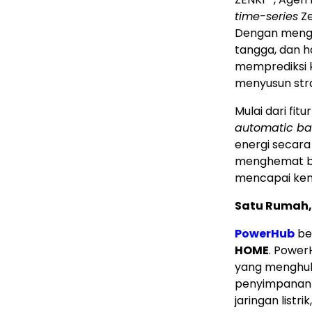
time-series
Ze
Dengan mengan
tangga, dan h
memprediksi 
menyusun stra
Mulai dari fitu
automatic ba
energi secar
menghemat bia
mencapai kema
Satu Rumah, 
PowerHub
ber
HOME
. Power
yang menghubu
penyimpanan e
jaringan listr