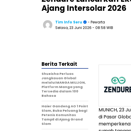
Ajang Intersolar 2026
Tim Info Seru
- Pewarta
Selasa, 23 Juni 2026
- 08:58 WIB
Berita Terkait
Shueisha Perluas
Jangkauan Global
melalui MANGA MILLION,
Platform Manga yang
Tersedia dalam 100
Bahasa
Haier Gandeng AO 1 Point
MUNICH, 23 J
Slam, Buka Peluang bagi
Petenis Komunitas
di Pasar Globa
Tampil di Ajang Grand
memperkena
Slam
rumah tangga