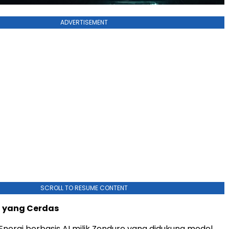
ADVERTISEMENT
SCROLL TO RESUME CONTENT
S yang Cerdas
Energi berbasis AI milik Zendure yang didukung model