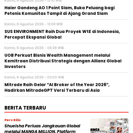
Kamis, 6 Agustus 2026 - 12:10 WIB
Haier Gandeng AO 1 Point Slam, Buka Peluang bagi
Petenis Komunitas Tampil di Ajang Grand Slam
Kamis, 6 Agustus 2026 - 12:08 WIB
SUS ENVIRONMENT Raih Dua Proyek WtE di Indonesia,
Percepat Ekspansi Global
Kamis, 6 Agustus 2026 - 06:39 WIB
UOB Perkuat Bisnis Wealth Management melalui
Kemitraan Distribusi Strategis dengan Allianz Global
Investors
Kamis, 6 Agustus 2026 - 02:00 WIB
Mitrade Raih Gelar “AI Broker of the Year 2026”,
Hadirkan MitradeGPT Versi Terbaru di Asia
BERITA TERBARU
Pers Rilis
Shueisha Perluas Jangkauan Global
melalui MANGA MILLION, Platform