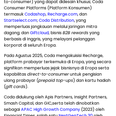
to-consumer) yang dapat didesain khusus; Coda
Consumer Platforms (Platform Konsumen)
termasuk
Codashop
,
Recharge.com
, dan
Startselect.com
;
Coda Distribution
, yang
memperluas jangkauan melalui jaringan mitra
dagang; dan
Giftcloud
, bisnis
B2B rewards
yang
berbasis di Inggris, yang melayani pelanggan
korporat di seluruh Eropa.
Pada Agustus 2025, Coda mengakuisisi Recharge,
platform prabayar terkemuka di Eropa, yang secara
signifikan memperluas jejak bisnisnya di Eropa serta
kapabilitas
direct-to-consumer
untuk pengisian
ulang prabayar (
prepaid top-ups
) dan kartu hadiah
(
gift
cards
).
Coda didukung oleh Apis Partners, Insight Partners,
Smash Capital, dan GIC,serta telah dinobatkan
sebagai
APAC High Growth Company
(2023) oleh
Financial Times, salah satu
NextGenTech 30
oleh