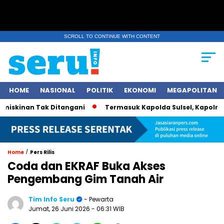
SCROLL TO CONTINUE WITH CONTENT
HOME
NASIONAL
POLITIK
EKONOMI
MEGAPOLITAN
nan Tak Ditangani
Termasuk Kapolda Sulsel, Kapolri Jendera
/
Home
Pers Rilis
Coda dan EKRAF Buka Akses
Pengembang Gim Tanah Air
Tim Info Seru
- Pewarta
Jumat, 26 Juni 2026
- 06:31 WIB