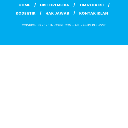
HOME
HISTORI MEDIA
TIM REDAKSI
KODE ETIK
HAK JAWAB
KONTAK IKLAN
COPYRIGHT © 2026 INFOSERU.COM - ALL RIGHTS RESERVED