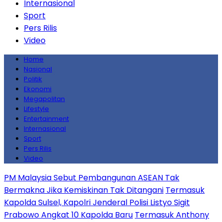
Internasional
Sport
Pers Rilis
Video
Home
Nasional
Politik
Ekonomi
Megapolitan
Lifestyle
Entertainment
Internasional
Sport
Pers Rilis
Video
PM Malaysia Sebut Pembangunan ASEAN Tak
Bermakna Jika Kemiskinan Tak Ditangani
Termasuk
Kapolda Sulsel, Kapolri Jenderal Polisi Listyo Sigit
Prabowo Angkat 10 Kapolda Baru
Termasuk Anthony