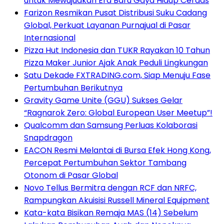
untuk Mewujudkan Era Baru Gaya Hidup Cerdas
Farizon Resmikan Pusat Distribusi Suku Cadang
Global, Perkuat Layanan Purnajual di Pasar
Internasional
Pizza Hut Indonesia dan TUKR Rayakan 10 Tahun
Pizza Maker Junior Ajak Anak Peduli Lingkungan
Satu Dekade FXTRADING.com, Siap Menuju Fase
Pertumbuhan Berikutnya
Gravity Game Unite (GGU) Sukses Gelar
“Ragnarok Zero: Global European User Meetup”!
Qualcomm dan Samsung Perluas Kolaborasi
Snapdragon
EACON Resmi Melantai di Bursa Efek Hong Kong,
Percepat Pertumbuhan Sektor Tambang
Otonom di Pasar Global
Novo Tellus Bermitra dengan RCF dan NRFC,
Rampungkan Akuisisi Russell Mineral Equipment
Kata-kata Bisikan Remaja MAS (14) Sebelum