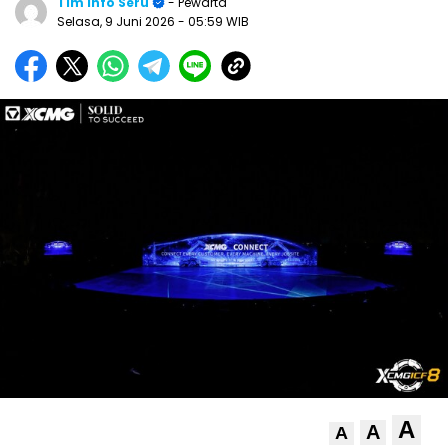
Tim Info Seru
- Pewarta
Selasa, 9 Juni 2026
- 05:59 WIB
A
A
A