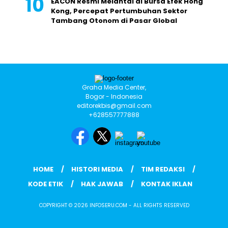
EACON Resmi Melantai di Bursa Efek Hong
Kong, Percepat Pertumbuhan Sektor
Tambang Otonom di Pasar Global
Graha Media Center,
Bogor - Indonesia
editorekbis@gmail.com
+628557777888
HOME
HISTORI MEDIA
TIM REDAKSI
KODE ETIK
HAK JAWAB
KONTAK IKLAN
COPYRIGHT © 2026 INFOSERU.COM - ALL RIGHTS RESERVED