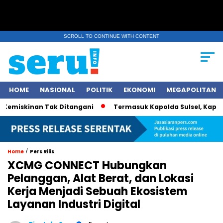
SCROLL TO CONTINUE WITH CONTENT
HOME
NASIONAL
POLITIK
EKONOMI
MEGAPOLITAN
miskinan Tak Ditangani
Termasuk Kapolda Sulsel, Kapolri Je
/
Home
Pers Rilis
XCMG CONNECT Hubungkan
Pelanggan, Alat Berat, dan Lokasi
Kerja Menjadi Sebuah Ekosistem
Layanan Industri Digital