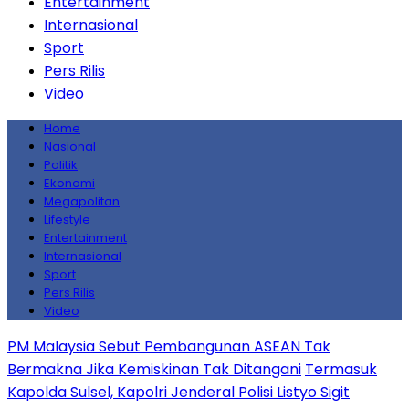
Entertainment
Internasional
Sport
Pers Rilis
Video
Home
Nasional
Politik
Ekonomi
Megapolitan
Lifestyle
Entertainment
Internasional
Sport
Pers Rilis
Video
PM Malaysia Sebut Pembangunan ASEAN Tak
Bermakna Jika Kemiskinan Tak Ditangani
Termasuk
Kapolda Sulsel, Kapolri Jenderal Polisi Listyo Sigit