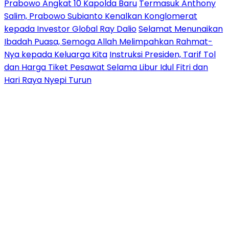
Prabowo Angkat 10 Kapolda Baru
Termasuk Anthony
Salim, Prabowo Subianto Kenalkan Konglomerat
kepada Investor Gloɓal Ray Dalio
Selamat Menunaikan
Ibadah Puasa, Semoga Allah Melimpahkan Rahmat-
Nya kepada Keluarga Kita
Instruksi Presiden, Tarif Tol
dan Harga Tiket Pesawat Selama Libur Idul Fitri dan
Hari Raya Nyepi Turun