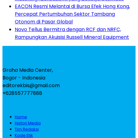
EACON Resmi Melantai di Bursa Efek Hong Kong,
Percepat Pertumbuhan Sektor Tambang
Otonom di Pasar Global
Novo Tellus Bermitra dengan RCF dan NRFC,
Rampungkan Akuisisi Russell Mineral Equipment
Graha Media Center,
Bogor - Indonesia
editorekbis@gmail.com
+628557777888
Home
Histori Media
Tim Redaksi
Kode Etik