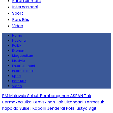
Entertainment
Internasional
Sport
Pers Rilis
Video
Home
Nasional
Politik
Ekonomi
Megapolitan
Lifestyle
Entertainment
Internasional
Sport
Pers Rilis
Video
PM Malaysia Sebut Pembangunan ASEAN Tak
Bermakna Jika Kemiskinan Tak Ditangani
Termasuk
Kapolda Sulsel, Kapolri Jenderal Polisi Listyo Sigit