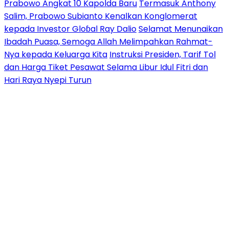
Prabowo Angkat 10 Kapolda Baru
Termasuk Anthony
Salim, Prabowo Subianto Kenalkan Konglomerat
kepada Investor Gloɓal Ray Dalio
Selamat Menunaikan
Ibadah Puasa, Semoga Allah Melimpahkan Rahmat-
Nya kepada Keluarga Kita
Instruksi Presiden, Tarif Tol
dan Harga Tiket Pesawat Selama Libur Idul Fitri dan
Hari Raya Nyepi Turun