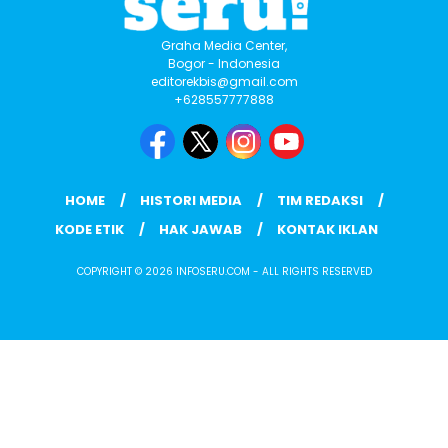
Graha Media Center,
Bogor - Indonesia
editorekbis@gmail.com
+628557777888
HOME
HISTORI MEDIA
TIM REDAKSI
KODE ETIK
HAK JAWAB
KONTAK IKLAN
COPYRIGHT © 2026 INFOSERU.COM - ALL RIGHTS RESERVED