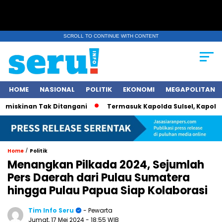
SCROLL TO CONTINUE WITH CONTENT
HOME
NASIONAL
POLITIK
EKONOMI
MEGAPOLITAN
skinan Tak Ditangani
Termasuk Kapolda Sulsel, Kapolri Jend
/
Home
Politik
Menangkan Pilkada 2024, Sejumlah
Pers Daerah dari Pulau Sumatera
hingga Pulau Papua Siap Kolaborasi
Tim Info Seru
- Pewarta
Jumat, 17 Mei 2024
- 18:55 WIB