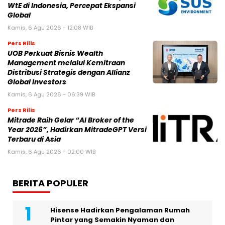
WtE di Indonesia, Percepat Ekspansi
Global
Kamis, 6 Agu 2026 - 12:08 WIB
Pers Rilis
UOB Perkuat Bisnis Wealth
Management melalui Kemitraan
Distribusi Strategis dengan Allianz
Global Investors
Kamis, 6 Agu 2026 - 06:39 WIB
Pers Rilis
Mitrade Raih Gelar “AI Broker of the
Year 2026”, Hadirkan MitradeGPT Versi
Terbaru di Asia
Kamis, 6 Agu 2026 - 02:00 WIB
BERITA POPULER
Hisense Hadirkan Pengalaman Rumah
Pintar yang Semakin Nyaman dan