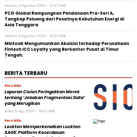
Selasa, 4 Agustus 2026 - 23:27 WIB
PCG Global Rampungkan Pendanaan Pra-Seri A,
Tangkap Peluang dari Pesatnya Kebutuhan Energi di
Asia Tenggara
Selasa, 4 Agustus 2026 - 22:52 WIB
Mintoak Mengumumkan Akuisisi terhadap Perusahaan
Fintech ICC Loyalty yang Berkantor Pusat di Timur
Tengah.
BERITA TERBARU
Pers Rilis
Laporan Cision Peringatkan Merek
tentang ‘Jebakan Fragmentasi Data’
yang Merugikan
Rabu, 5 Agu 2026 - 14:00 WIB
Pers Rilis
Lockton Memperkenalkan Lockton
SAGE: Platform Kecerdasan