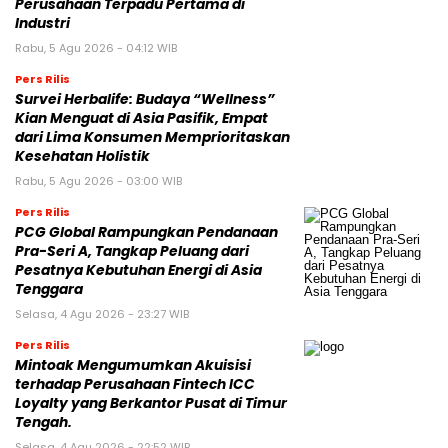
Perusahaan Terpadu Pertama di
Industri
Rabu, 5 Agu 2026 - 04:12 WIB
Pers Rilis
Survei Herbalife: Budaya “Wellness”
Kian Menguat di Asia Pasifik, Empat
dari Lima Konsumen Memprioritaskan
Kesehatan Holistik
Rabu, 5 Agu 2026 - 03:00 WIB
Pers Rilis
PCG Global Rampungkan Pendanaan
Pra-Seri A, Tangkap Peluang dari
Pesatnya Kebutuhan Energi di Asia
Tenggara
Selasa, 4 Agu 2026 - 23:27 WIB
Pers Rilis
Mintoak Mengumumkan Akuisisi
terhadap Perusahaan Fintech ICC
Loyalty yang Berkantor Pusat di Timur
Tengah.
Selasa, 4 Agu 2026 - 22:52 WIB