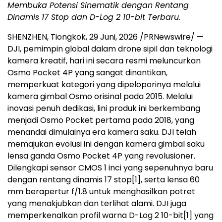
Membuka Potensi Sinematik dengan Rentang
Dinamis 17 Stop dan D-Log 2 10-bit Terbaru.
SHENZHEN, Tiongkok, 29 Juni, 2026 /PRNewswire/ —
DJI, pemimpin global dalam drone sipil dan teknologi
kamera kreatif, hari ini secara resmi meluncurkan
Osmo Pocket 4P yang sangat dinantikan,
memperkuat kategori yang dipeloporinya melalui
kamera gimbal Osmo orisinal pada 2015. Melalui
inovasi penuh dedikasi, lini produk ini berkembang
menjadi Osmo Pocket pertama pada 2018, yang
menandai dimulainya era kamera saku. DJI telah
memajukan evolusi ini dengan kamera gimbal saku
lensa ganda Osmo Pocket 4P yang revolusioner.
Dilengkapi sensor CMOS 1 inci yang sepenuhnya baru
dengan rentang dinamis 17 stop
[1]
, serta lensa 60
mm berapertur f/1.8 untuk menghasilkan potret
yang menakjubkan dan terlihat alami. DJI juga
memperkenalkan profil warna D-Log 2 10-bit
[1]
yang