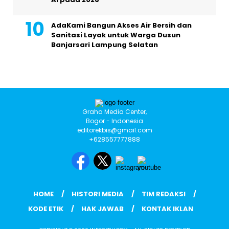
AdaKami Bangun Akses Air Bersih dan
Sanitasi Layak untuk Warga Dusun
Banjarsari Lampung Selatan
Graha Media Center,
Bogor - Indonesia
editorekbis@gmail.com
+628557777888
HOME
HISTORI MEDIA
TIM REDAKSI
KODE ETIK
HAK JAWAB
KONTAK IKLAN