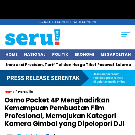
SCROLL TO CONTINUE WITH CONTENT
HOME
NASIONAL
POLITIK
EKONOMI
MEGAPOLITAN
nstruksi Presiden, Tarif Tol dan Harga Tiket Pesawat Selama Libur 
/
Home
Pers Rilis
Osmo Pocket 4P Menghadirkan
Kemampuan Pembuatan Film
Profesional, Memajukan Kategori
Kamera Gimbal yang Dipelopori DJI