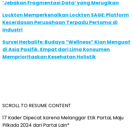
‘Jebakan Fragmentasi Data’ yang Merugikan
Lockton Memperkenalkan Lockton SAGE: Platform
Kecerdasan Perusahaan Terpadu Pertama di
Industri
Survei Herbalife: Budaya “Wellness” Kian Menguat
di Asia Pasifik, Empat dari Lima Konsumen
Memprioritaskan Kesehatan Holistik
SCROLL TO RESUME CONTENT
17 Kader Dipecat karena Melanggar Etik Partai, Maju
Pilkada 2024 dari Partai Lain*