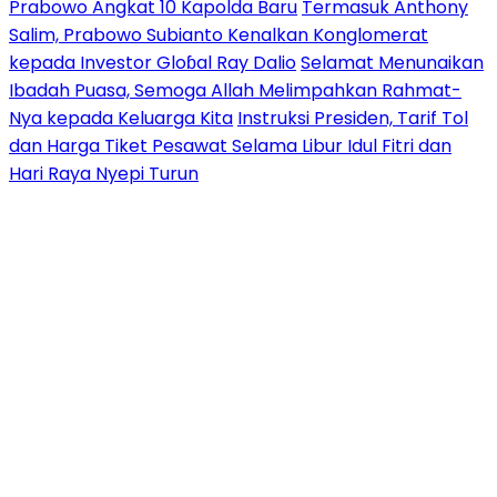
Prabowo Angkat 10 Kapolda Baru
Termasuk Anthony
Salim, Prabowo Subianto Kenalkan Konglomerat
kepada Investor Gloɓal Ray Dalio
Selamat Menunaikan
Ibadah Puasa, Semoga Allah Melimpahkan Rahmat-
Nya kepada Keluarga Kita
Instruksi Presiden, Tarif Tol
dan Harga Tiket Pesawat Selama Libur Idul Fitri dan
Hari Raya Nyepi Turun