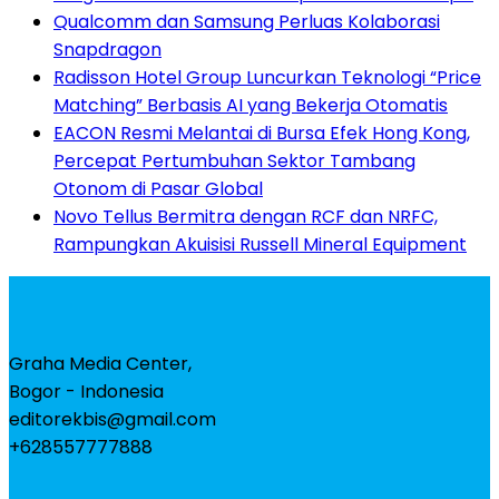
Qualcomm dan Samsung Perluas Kolaborasi
Snapdragon
Radisson Hotel Group Luncurkan Teknologi “Price
Matching” Berbasis AI yang Bekerja Otomatis
EACON Resmi Melantai di Bursa Efek Hong Kong,
Percepat Pertumbuhan Sektor Tambang
Otonom di Pasar Global
Novo Tellus Bermitra dengan RCF dan NRFC,
Rampungkan Akuisisi Russell Mineral Equipment
Graha Media Center,
Bogor - Indonesia
editorekbis@gmail.com
+628557777888