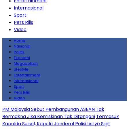
Entertainment
Internasional
Sport
Pers Rilis
Video
Home
Nasional
Politik
Ekonomi
Megapolitan
Lifestyle
Entertainment
Internasional
Sport
Pers Rilis
Video
PM Malaysia Sebut Pembangunan ASEAN Tak
Bermakna Jika Kemiskinan Tak Ditangani
Termasuk
Kapolda Sulsel, Kapolri Jenderal Polisi Listyo Sigit