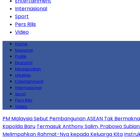
Entertainment
Internasional
Sport
Pers Rilis
Video
Home
Nasional
Politik
Ekonomi
Megapolitan
Lifestyle
Entertainment
Internasional
Sport
Pers Rilis
Video
PM Malaysia Sebut Pembangunan ASEAN Tak Bermakna J
Kapolda Baru
Termasuk Anthony Salim, Prabowo Subiant
Melimpahkan Rahmat-Nya kepada Keluarga Kita
Instru