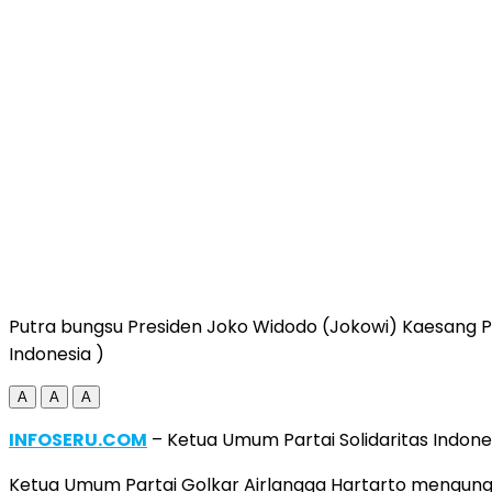
Putra bungsu Presiden Joko Widodo (Jokowi) Kaesang Pa
Indonesia )
A
A
A
INFOSERU.COM
– Ketua Umum Partai Solidaritas Indon
Ketua Umum Partai Golkar Airlangga Hartarto mengungka