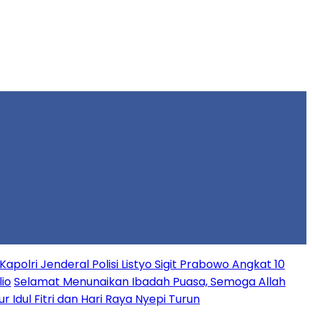
apolri Jenderal Polisi Listyo Sigit Prabowo Angkat 10
io
Selamat Menunaikan Ibadah Puasa, Semoga Allah
r Idul Fitri dan Hari Raya Nyepi Turun