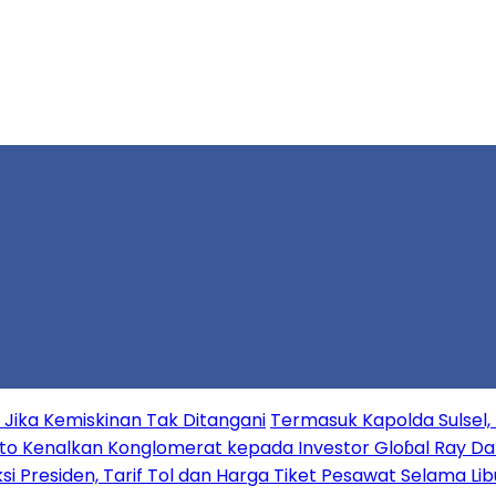
ika Kemiskinan Tak Ditangani
Termasuk Kapolda Sulsel, K
o Kenalkan Konglomerat kepada Investor Gloɓal Ray Dal
ksi Presiden, Tarif Tol dan Harga Tiket Pesawat Selama Libu