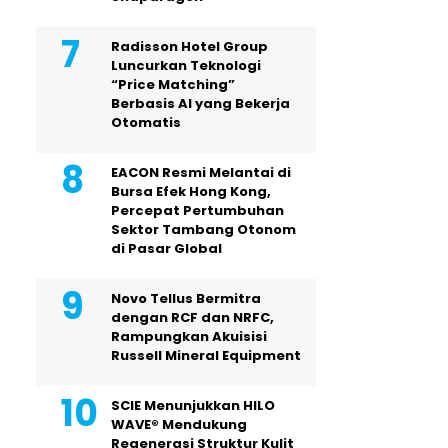
Radisson Hotel Group
Luncurkan Teknologi
“Price Matching”
Berbasis AI yang Bekerja
Otomatis
EACON Resmi Melantai di
Bursa Efek Hong Kong,
Percepat Pertumbuhan
Sektor Tambang Otonom
di Pasar Global
Novo Tellus Bermitra
dengan RCF dan NRFC,
Rampungkan Akuisisi
Russell Mineral Equipment
SCIE Menunjukkan HILO
WAVE® Mendukung
Regenerasi Struktur Kulit