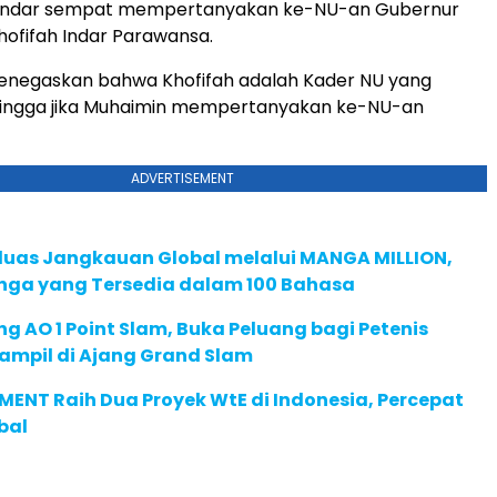
andar sempat mempertanyakan ke-NU-an Gubernur
hofifah Indar Parawansa.
menegaskan bahwa Khofifah adalah Kader NU yang
hingga jika Muhaimin mempertanyakan ke-NU-an
ADVERTISEMENT
rluas Jangkauan Global melalui MANGA MILLION,
nga yang Tersedia dalam 100 Bahasa
g AO 1 Point Slam, Buka Peluang bagi Petenis
ampil di Ajang Grand Slam
ENT Raih Dua Proyek WtE di Indonesia, Percepat
bal