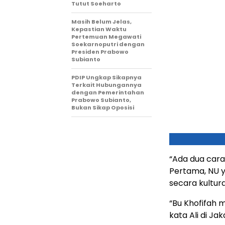
Tutut Soeharto
Masih Belum Jelas,
Kepastian Waktu
Pertemuan Megawati
Soekarnoputri dengan
Presiden Prabowo
Subianto
PDIP Ungkap Sikapnya
Terkait Hubungannya
dengan Pemerintahan
Prabowo Subianto,
Bukan Sikap Oposisi
“Ada dua cara
Pertama, NU y
secara kultura
“Bu Khofifah 
kata Ali di Ja