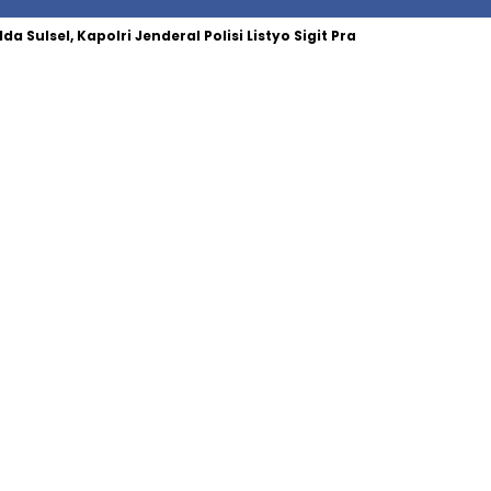
a Sulsel, Kapolri Jenderal Polisi Listyo Sigit Prabowo Angkat 10 