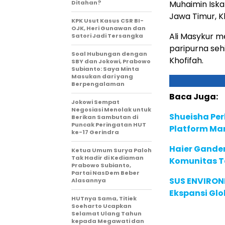
Ditahan?
Muhaimin Isk
Jawa Timur, K
KPK Usut Kasus CSR BI-
OJK, Heri Gunawan dan
Ali Masykur 
Satori Jadi Tersangka
paripurna se
Soal Hubungan dengan
Khofifah.
SBY dan Jokowi, Prabowo
Subianto: Saya Minta
Masukan dari yang
Berpengalaman
Baca Juga:
Jokowi Sempat
Negosiasi Menolak untuk
Shueisha Pe
Berikan Sambutan di
Puncak Peringatan HUT
Platform Ma
ke-17 Gerindra
Haier Ganden
Ketua Umum Surya Paloh
Tak Hadir di Kediaman
Komunitas T
Prabowo Subianto,
Partai NasDem Beber
SUS ENVIRONM
Alasannya
Ekspansi Glo
HUTnya Sama, Titiek
Soeharto Ucapkan
Selamat Ulang Tahun
kepada Megawati dan