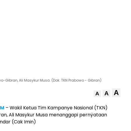
-Gibran, Ali Masykur Musa. (Dok. TKN Prabowo - Gibran)
A
A
A
OM
– Wakil Ketua Tim Kampanye Nasional (TKN)
an, Ali Masykur Musa menanggapi pernÿataan
ndar (Cak Imin)