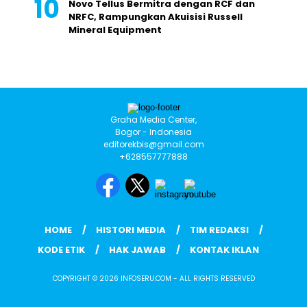
Novo Tellus Bermitra dengan RCF dan
NRFC, Rampungkan Akuisisi Russell
Mineral Equipment
Graha Media Center,
Bogor - Indonesia
editorekbis@gmail.com
+628557777888
HOME
HISTORI MEDIA
TIM REDAKSI
KODE ETIK
HAK JAWAB
KONTAK IKLAN
COPYRIGHT © 2026 INFOSERU.COM - ALL RIGHTS RESERVED