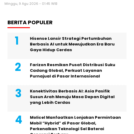
Minggu, 9 Agu 2026 - 01:45 WIB
BERITA POPULER
Hisense Lansir Strategi Pertumbuhan
Berbasis AI untuk Mewujudkan Era Baru
Gaya Hidup Cerdas
Farizon Resmikan Pusat Distribusi Suku
Cadang Global, Perkuat Layanan
Purnajual di Pasar Internasional
Konektivitas Berbasis AI: Asia Pasifik
Susun Arah Menuju Masa Depan Digital
yang Lebih Cerdas
Molicel Manfaatkan Lonjakan Permintaan
Mobil “Hybrid” di Pasar Global,
Perkenalkan Teknologi Sel Baterai