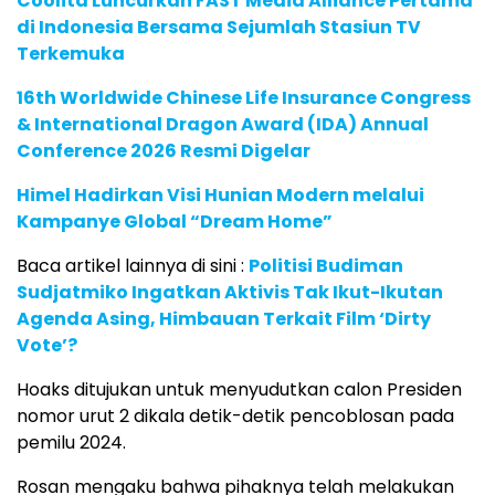
Coolita Luncurkan FAST Media Alliance Pertama
di Indonesia Bersama Sejumlah Stasiun TV
Terkemuka
16th Worldwide Chinese Life Insurance Congress
& International Dragon Award (IDA) Annual
Conference 2026 Resmi Digelar
Himel Hadirkan Visi Hunian Modern melalui
Kampanye Global “Dream Home”
Baca artikel lainnya di sini :
Politisi Budiman
Sudjatmiko Ingatkan Aktivis Tak Ikut-Ikutan
Agenda Asing, Himbauan Terkait Film ‘Dirty
Vote’?
Hoaks ditujukan untuk menyudutkan calon Presiden
nomor urut 2 dikala detik-detik pencoblosan pada
pemilu 2024.
Rosan mengaku bahwa pihaknya telah melakukan