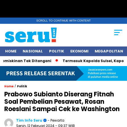
SCROLL TO CONTINUE WITH CONTENT
HOME
NASIONAL
POLITIK
EKONOMI
MEGAPOLITAN
skinan Tak Ditangani
Termasuk Kapolda Sulsel, Kapolri Jend
/
Home
Politik
Prabowo Subianto Diserang Fitnah
Soal Pembelian Pesawat, Rosan
Roeslani Sampai Cek ke Washington
Tim Info Seru
- Pewarta
Senin, 12 Februari 2024
- 09:37 WIB