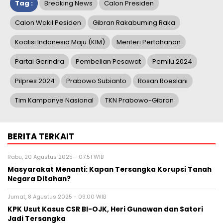
Tag :
Breaking News
Calon Presiden
Calon Wakil Pesiden
Gibran Rakabuming Raka
Koalisi Indonesia Maju (KIM)
Menteri Pertahanan
Partai Gerindra
Pembelian Pesawat
Pemilu 2024
Pilpres 2024
Prabowo Subianto
Rosan Roeslani
Tim Kampanye Nasional
TKN Prabowo-Gibran
BERITA TERKAIT
Rabu, 20 Agustus 2025 - 07:51 WIB
Masyarakat Menanti: Kapan Tersangka Korupsi Tanah
Negara Ditahan?
Jumat, 8 Agustus 2025 - 09:00 WIB
KPK Usut Kasus CSR BI-OJK, Heri Gunawan dan Satori
Jadi Tersangka