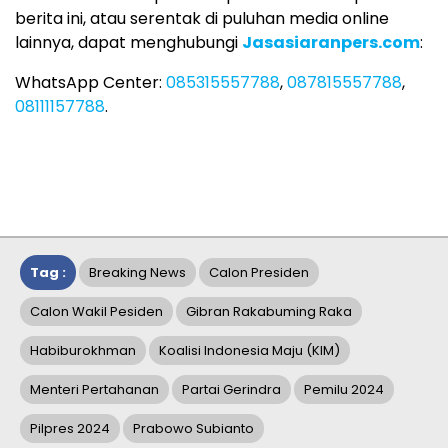
berita ini, atau serentak di puluhan media online
lainnya, dapat menghubungi
Jasasiaranpers.com
:
WhatsApp Center:
085315557788
,
087815557788
,
08111157788
.
Tag :
Breaking News
Calon Presiden
Calon Wakil Pesiden
Gibran Rakabuming Raka
Habiburokhman
Koalisi Indonesia Maju (KIM)
Menteri Pertahanan
Partai Gerindra
Pemilu 2024
Pilpres 2024
Prabowo Subianto