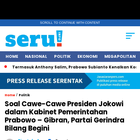
SCROLL TO CONTINUE WITH CONTENT
HOME
NASIONAL
POLITIK
EKONOMI
MEGAPOLITAN
Termasuk Anthony Salim, Prabowo Subianto Kenalkan Konglomer
/
Home
Politik
Soal Cawe-Cawe Presiden Jokowi
dalam Kabinet Pemerintahan
Prabowo – Gibran, Partai Gerindra
Bilang Begini