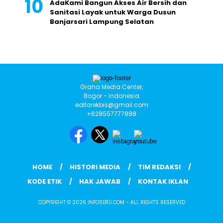
AdaKami Bangun Akses Air Bersih dan
Sanitasi Layak untuk Warga Dusun
Banjarsari Lampung Selatan
Graha Media Center,
Bogor - Indonesia
editorekbis@gmail.com
+628557777888
HOME
HISTORI MEDIA
TIM REDAKSI
KODE ETIK
HAK JAWAB
KONTAK IKLAN
COPYRIGHT © 2026 INFOSERU.COM - ALL RIGHTS RESERVED